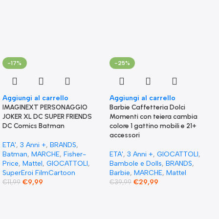
-17%
-25%
Aggiungi al carrello
Aggiungi al carrello
IMAGINEXT PERSONAGGIO
​Barbie Caffetteria Dolci
JOKER XL DC SUPER FRIENDS
Momenti con teiera cambia
DC Comics Batman
colore 1 gattino mobili e 21+
accessori
ETA'
,
3 Anni +
,
BRANDS
,
Batman
,
MARCHE
,
Fisher-
ETA'
,
3 Anni +
,
GIOCATTOLI
,
Price
,
Mattel
,
GIOCATTOLI
,
Bambole e Dolls
,
BRANDS
,
SuperEroi FilmCartoon
Barbie
,
MARCHE
,
Mattel
€
9,99
€
29,99
€
11,99
€
39,99