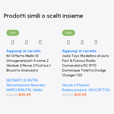
Prodotti simili o scelti insieme
-17%
-33%
Aggiungi al carrello
Aggiungi al carrello
Kit Offerta Mellin 10
Jada Toys Modellino di auto
Omogeneizzati 4 carne 2
Fast & Furious Radio
Verdure 2 Pesce 2 Frutta e 1
Comandata RC 1970
Biscotto Granulato
Dominique Toretto Dodge
Charger 1:55
NEONATO E NUTRI
,
Alimentazione Neonato
,
Veicoli e Playset
,
MARCHENUTRI
,
Mellin
Radiocomandi
,
GIOCATTOLI
€
19,99
€
19,99
€
24,00
€
29,99