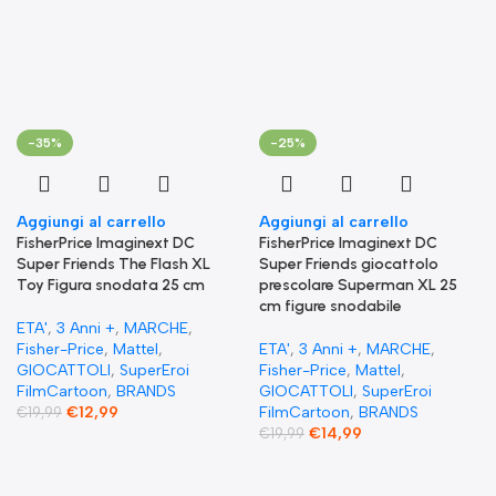
-35%
-25%
Aggiungi al carrello
Aggiungi al carrello
FisherPrice Imaginext DC
FisherPrice Imaginext DC
Super Friends The Flash XL
Super Friends giocattolo
Toy Figura snodata 25 cm
prescolare Superman XL 25
cm figure snodabile
ETA'
,
3 Anni +
,
MARCHE
,
Fisher-Price
,
Mattel
,
ETA'
,
3 Anni +
,
MARCHE
,
GIOCATTOLI
,
SuperEroi
Fisher-Price
,
Mattel
,
FilmCartoon
,
BRANDS
GIOCATTOLI
,
SuperEroi
€
12,99
FilmCartoon
,
BRANDS
€
19,99
€
14,99
€
19,99