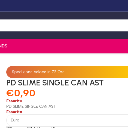
NDS
Spedizione Veloce in 72 Ore
PD SLIME SINGLE CAN AST
€
0,90
Esaurito
PD SLIME SINGLE CAN AST
Esaurito