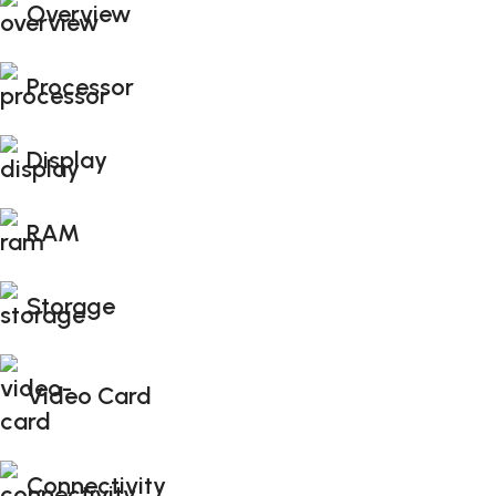
Overview
Processor
Display
RAM
Storage
Video Card
Connectivity