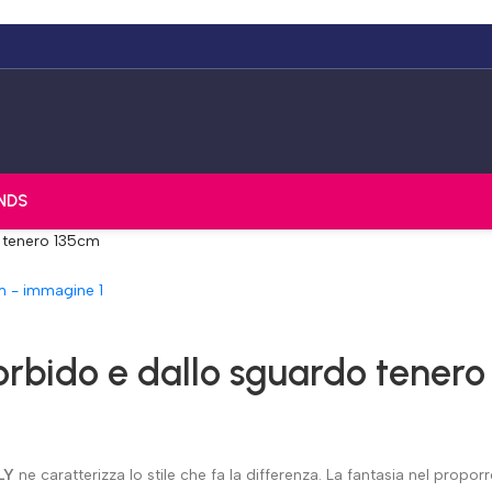
NDS
 tenero 135cm
rbido e dallo sguardo tenero
LY
ne caratterizza lo stile che fa la differenza. La fantasia nel propor