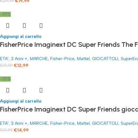
€
19,99
€
29,99
-35%
Aggiungi al carrello
FisherPrice Imaginext DC Super Friends The 
ETA'
,
3 Anni +
,
MARCHE
,
Fisher-Price
,
Mattel
,
GIOCATTOLI
,
SuperEr
€
12,99
€
19,99
-25%
Aggiungi al carrello
FisherPrice Imaginext DC Super Friends gioc
ETA'
,
3 Anni +
,
MARCHE
,
Fisher-Price
,
Mattel
,
GIOCATTOLI
,
SuperEr
€
14,99
€
19,99