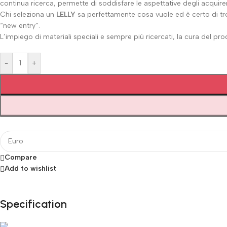
continua ricerca, permette di soddisfare le aspettative degli acquirenti,
Chi seleziona un
LELLY
sa perfettamente cosa vuole ed è certo di trov
“new entry”.
L’impiego di materiali speciali e sempre più ricercati, la cura del prod
-
+
Compare
Add to wishlist
Specification
Fino al 12 Ottobre...
Black Friday di Autunno!