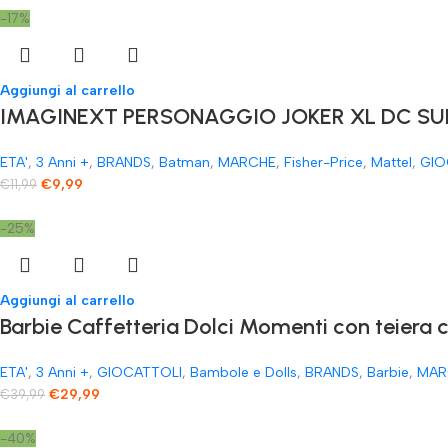
-17%
Aggiungi al carrello
IMAGINEXT PERSONAGGIO JOKER XL DC SUP
ETA'
,
3 Anni +
,
BRANDS
,
Batman
,
MARCHE
,
Fisher-Price
,
Mattel
,
GIO
€
9,99
€
11,99
-25%
Aggiungi al carrello
​Barbie Caffetteria Dolci Momenti con teiera 
ETA'
,
3 Anni +
,
GIOCATTOLI
,
Bambole e Dolls
,
BRANDS
,
Barbie
,
MAR
€
29,99
€
39,99
-40%