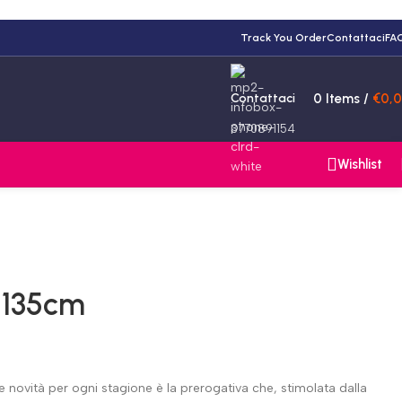
Track You Order
Contattaci
FA
Contattaci
0
Items
/
€
0,
3770891154
Wishlist
 135cm
re novità per ogni stagione è la prerogativa che, stimolata dalla