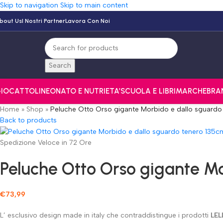
Skip to navigation
Skip to main content
bout Us
I Nostri Partner
Lavora Con Noi
Search
IOCATTOLI
NEONATO E NUTRI
ETA’
SCUOLA E LIBRI
MARCHE
BRA
Home
»
Shop
»
Peluche Otto Orso gigante Morbido e dallo sguardo
Back to products
Spedizione Veloce in 72 Ore
Peluche Otto Orso gigante Mo
€
73,99
L’ esclusivo design made in italy che contraddistingue i prodotti
LEL