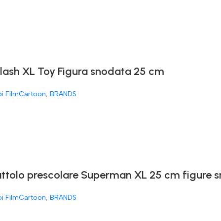
Flash XL Toy Figura snodata 25 cm
oi FilmCartoon
,
BRANDS
attolo prescolare Superman XL 25 cm figure 
oi FilmCartoon
,
BRANDS