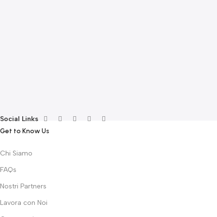
E
F
G
F
€
Social Links
Get to Know Us
Chi Siamo
FAQs
Nostri Partners
Lavora con Noi