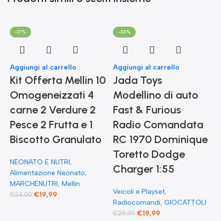
-17%
-33%
Aggiungi al carrello
Aggiungi al carrello
Kit Offerta Mellin 10
Jada Toys
Omogeneizzati 4
Modellino di auto
carne 2 Verdure 2
Fast & Furious
Pesce 2 Frutta e 1
Radio Comandata
Biscotto Granulato
RC 1970 Dominique
Toretto Dodge
A
NEONATO E NUTRI
,
F
Charger 1:55
Alimentazione Neonato
,
MARCHENUTRI
,
Mellin
Veicoli e Playset
,
€
19,99
€
24,00
Radiocomandi
,
GIOCATTOLI
F
€
19,99
€
29,99