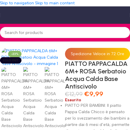
Skip to navigation
Skip to main content
O PAPPACALDA 6M+ ROSA Serbatoio Acqua Calda Base Antiscivolo
Spedizione Veloce in 72 Ore
-23%
SOLD OUT
PIATTO PAPPACALDA
6M+ ROSA Serbatoio
Acqua Calda Base
Antiscivolo
€
9,99
€
12,99
Esaurito
PIATTO PER BAMBINI: Il piatto
Pappa Calda Chicco è pensato
per lo svezzamento dei bambini a
partire dai 6 mesi d’età; permette