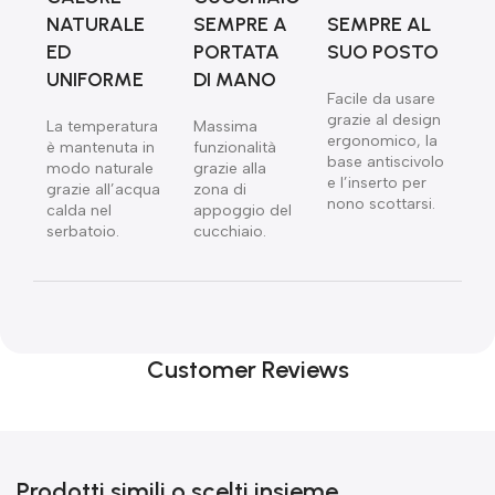
NATURALE
SEMPRE A
SEMPRE AL
ED
PORTATA
SUO POSTO
UNIFORME
DI MANO
Facile da usare
grazie al design
La temperatura
Massima
ergonomico, la
è mantenuta in
funzionalità
base antiscivolo
modo naturale
grazie alla
e l’inserto per
grazie all’acqua
zona di
nono scottarsi.
calda nel
appoggio del
serbatoio.
cucchiaio.
Customer Reviews
Prodotti simili o scelti insieme