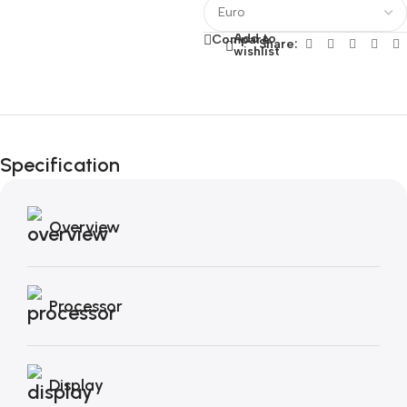
Add to
Compare
Share:
wishlist
Fino al 12 Ottobre...
Black Friday di
Specification
Autunno!
Overview
Processor
Display