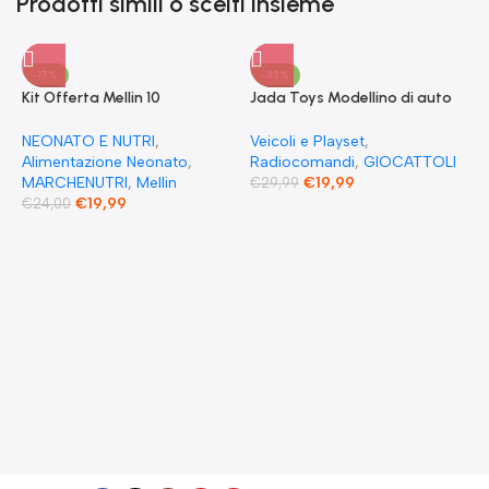
Prodotti simili o scelti insieme
-17%
-33%
Kit Offerta Mellin 10
Jada Toys Modellino di auto
Omogeneizzati 4 carne 2
Fast & Furious Radio
Verdure 2 Pesce 2 Frutta e 1
Comandata RC 1970
NEONATO E NUTRI
,
Veicoli e Playset
,
Biscotto Granulato
Dominique Toretto Dodge
Alimentazione Neonato
,
Radiocomandi
,
GIOCATTOLI
Charger 1:55
MARCHENUTRI
,
Mellin
€
19,99
€
29,99
€
19,99
€
24,00
F
S
T
E
F
G
F
€