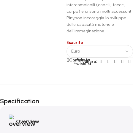
intercambiabili (capelli, facce,
corpo) e ci sono molti accessori!
Pinypon incoraggia lo sviluppo
delle capacità motorie e
dell’immaginazione.
Esaurito
Add to
Compare
Share:
wishlist
Fino al 12 Ottobre...
Black Friday di
Specification
Autunno!
Overview