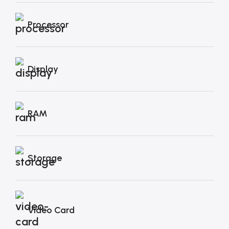
Processor
Display
RAM
Storage
Video Card