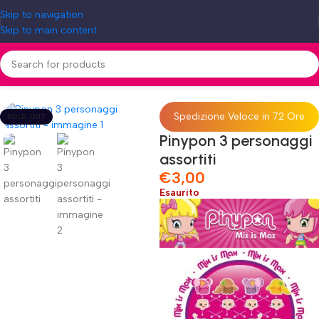
Skip to navigation
Skip to main content
Home
»
Shop
»
Pinypon 3 personaggi assortiti
Spedizione Veloce in 72 Ore
SOLD OUT
Pinypon 3 personaggi
assortiti
€
3,00
Esaurito