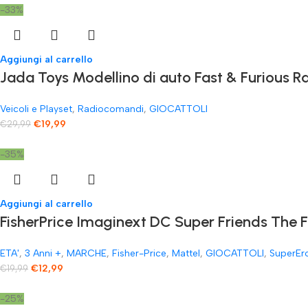
-33%
Aggiungi al carrello
Jada Toys Modellino di auto Fast & Furious
Veicoli e Playset
,
Radiocomandi
,
GIOCATTOLI
€
19,99
€
29,99
-35%
Aggiungi al carrello
FisherPrice Imaginext DC Super Friends The 
ETA'
,
3 Anni +
,
MARCHE
,
Fisher-Price
,
Mattel
,
GIOCATTOLI
,
SuperEr
€
12,99
€
19,99
-25%