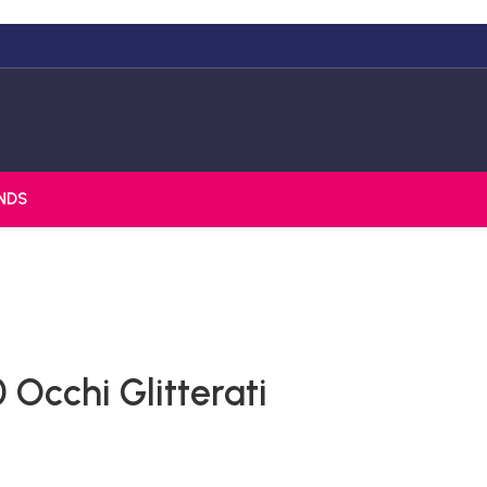
NDS
cchi Glitterati