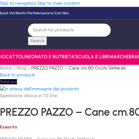
Skip to navigation
Skip to main content
bout Us
I Nostri Partner
Lavora Con Noi
Search
IOCATTOLI
NEONATO E NUTRI
ETA’
SCUOLA E LIBRI
MARCHE
BRA
Home
»
Shop
»
PREZZO PAZZO – Cane cm.80 Occhi Glitterati
Back to products
Sold out
Spedizione Veloce in 72 Ore
PREZZO PAZZO – Cane cm.80 O
Esaurito