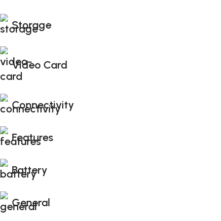
Storage
Video Card
Connectivity
Features
Battery
General