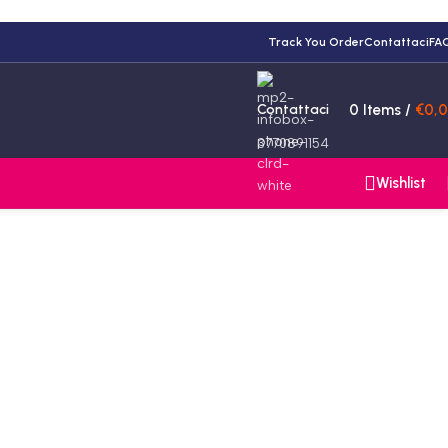
Track You Order
Contattaci
FA
Contattaci
0
Items
/
€
0,
3770891154
Wishlist