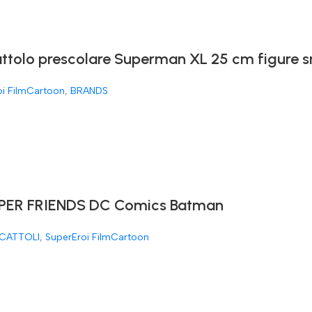
attolo prescolare Superman XL 25 cm figure 
oi FilmCartoon
,
BRANDS
ER FRIENDS DC Comics Batman
CATTOLI
,
SuperEroi FilmCartoon