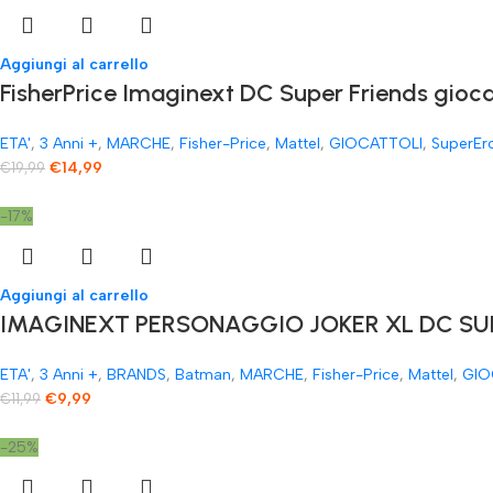
Aggiungi al carrello
FisherPrice Imaginext DC Super Friends gioc
ETA'
,
3 Anni +
,
MARCHE
,
Fisher-Price
,
Mattel
,
GIOCATTOLI
,
SuperEr
€
14,99
€
19,99
-17%
Aggiungi al carrello
IMAGINEXT PERSONAGGIO JOKER XL DC SUP
ETA'
,
3 Anni +
,
BRANDS
,
Batman
,
MARCHE
,
Fisher-Price
,
Mattel
,
GIO
€
9,99
€
11,99
-25%