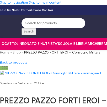
Skip to navigation
Skip to main content
bout Us
I Nostri Partner
Lavora Con Noi
Search
IOCATTOLI
NEONATO E NUTRI
ETA’
SCUOLA E LIBRI
MARCHE
BRA
Home
»
Shop
»
PREZZO PAZZO FORTI EROI – Convoglio Militare
Back to products
-25%
Spedizione Veloce in 72 Ore
PREZZO PAZZO FORTI EROI – 