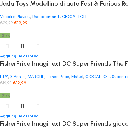
Jada Toys Modellino di auto Fast & Furious
Veicoli e Playset
,
Radiocomandi
,
GIOCATTOLI
€
19,99
€
29,99
-35%
Aggiungi al carrello
FisherPrice Imaginext DC Super Friends The 
ETA'
,
3 Anni +
,
MARCHE
,
Fisher-Price
,
Mattel
,
GIOCATTOLI
,
SuperEr
€
12,99
€
19,99
-25%
Aggiungi al carrello
FisherPrice Imaginext DC Super Friends gioc