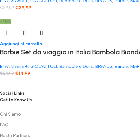
ETA'
,
3 Anni +
,
GIOCATTOLI
,
Bambole e Dolls
,
BRANDS
,
Barbie
,
MAR
€
29,99
€
39,99
-40%
Aggiungi al carrello
Barbie Set da viaggio in Italia Bambola Biond
ETA'
,
3 Anni +
,
GIOCATTOLI
,
Bambole e Dolls
,
BRANDS
,
Barbie
,
MAR
€
14,99
€
24,99
Social Links
Get to Know Us
Chi Siamo
FAQs
Nostri Partners