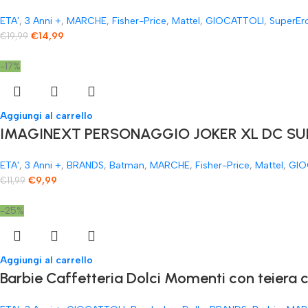
ETA'
,
3 Anni +
,
MARCHE
,
Fisher-Price
,
Mattel
,
GIOCATTOLI
,
SuperEr
€
14,99
€
19,99
-17%
Aggiungi al carrello
IMAGINEXT PERSONAGGIO JOKER XL DC SUP
ETA'
,
3 Anni +
,
BRANDS
,
Batman
,
MARCHE
,
Fisher-Price
,
Mattel
,
GIO
€
9,99
€
11,99
-25%
Aggiungi al carrello
​Barbie Caffetteria Dolci Momenti con teiera 