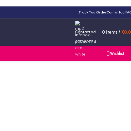
Track You Order
Contattaci
FA
Contattaci
0
Items
/
€
0,
3770891154
Wishlist