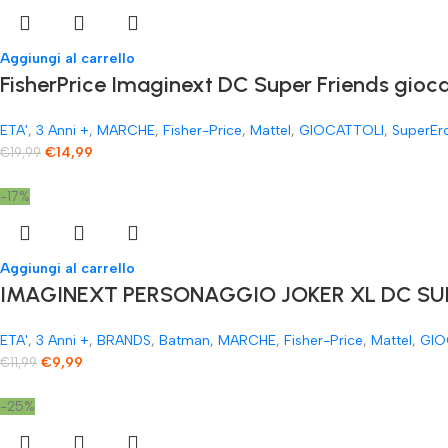
Aggiungi al carrello
FisherPrice Imaginext DC Super Friends gioc
ETA'
,
3 Anni +
,
MARCHE
,
Fisher-Price
,
Mattel
,
GIOCATTOLI
,
SuperEr
€
14,99
€
19,99
-17%
Aggiungi al carrello
IMAGINEXT PERSONAGGIO JOKER XL DC SUP
ETA'
,
3 Anni +
,
BRANDS
,
Batman
,
MARCHE
,
Fisher-Price
,
Mattel
,
GIO
€
9,99
€
11,99
-25%