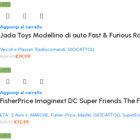
-33%
Aggiungi al carrello
Jada Toys Modellino di auto Fast & Furious
Veicoli e Playset
,
Radiocomandi
,
GIOCATTOLI
€
19,99
€
29,99
-35%
Aggiungi al carrello
FisherPrice Imaginext DC Super Friends The 
ETA'
,
3 Anni +
,
MARCHE
,
Fisher-Price
,
Mattel
,
GIOCATTOLI
,
SuperEr
€
12,99
€
19,99
-25%