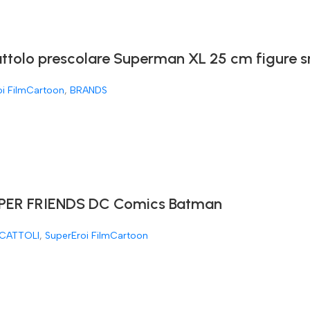
attolo prescolare Superman XL 25 cm figure 
oi FilmCartoon
,
BRANDS
ER FRIENDS DC Comics Batman
CATTOLI
,
SuperEroi FilmCartoon