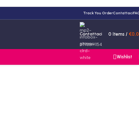
Track You Order
Contattaci
FA
Contattaci
0
Items
/
€
0,
3770891154
Wishlist