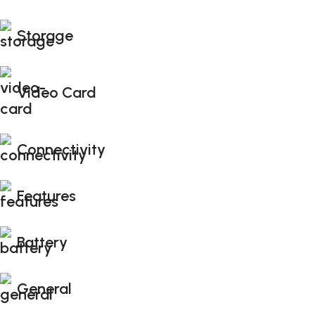
Storage
Video Card
Connectivity
Features
Battery
General