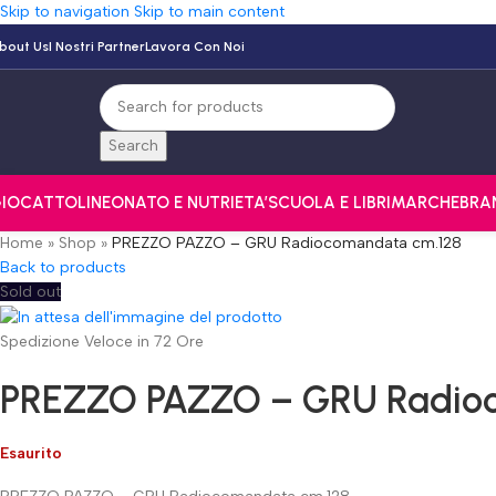
Skip to navigation
Skip to main content
bout Us
I Nostri Partner
Lavora Con Noi
Search
IOCATTOLI
NEONATO E NUTRI
ETA’
SCUOLA E LIBRI
MARCHE
BRA
Home
»
Shop
»
PREZZO PAZZO – GRU Radiocomandata cm.128
Back to products
Sold out
Spedizione Veloce in 72 Ore
PREZZO PAZZO – GRU Radio
Esaurito