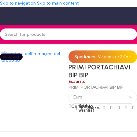
Skip to navigation
Skip to main content
Home
»
Shop
»
PRIMI PORTACHIAVI BIP BIP
Spedizione Veloce in 72 Ore
SOLD OUT
PRIMI PORTACHIAVI
BIP BIP
Esaurito
PRIMI PORTACHIAVI BIP BIP
Add to
Compare
Share:
wishlist
Fino al 12 Ottobre...