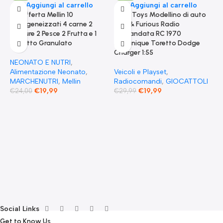
Aggiungi al carrello
Aggiungi al carrello
Kit Offerta Mellin 10
Jada Toys Modellino di auto
Omogeneizzati 4 carne 2
Fast & Furious Radio
Verdure 2 Pesce 2 Frutta e 1
Comandata RC 1970
Biscotto Granulato
Dominique Toretto Dodge
Charger 1:55
NEONATO E NUTRI
,
Alimentazione Neonato
,
Veicoli e Playset
,
MARCHENUTRI
,
Mellin
Radiocomandi
,
GIOCATTOLI
€
19,99
€
19,99
€
24,00
€
29,99
F
S
T
E
F
G
F
€
Social Links
Get to Know Us