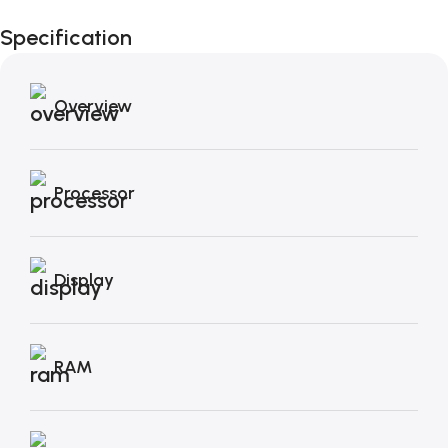
Black Friday di
Specification
Autunno!
Overview
Processor
Display
RAM