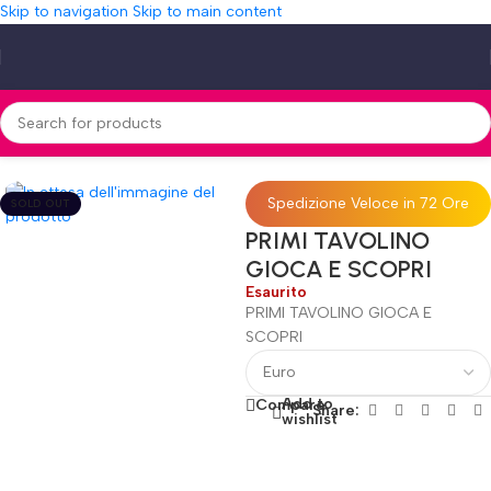
Skip to navigation
Skip to main content
Home
»
Shop
»
PRIMI TAVOLINO GIOCA E SCOPRI
Spedizione Veloce in 72 Ore
SOLD OUT
PRIMI TAVOLINO
GIOCA E SCOPRI
Esaurito
PRIMI TAVOLINO GIOCA E
SCOPRI
Add to
Compare
Share:
wishlist