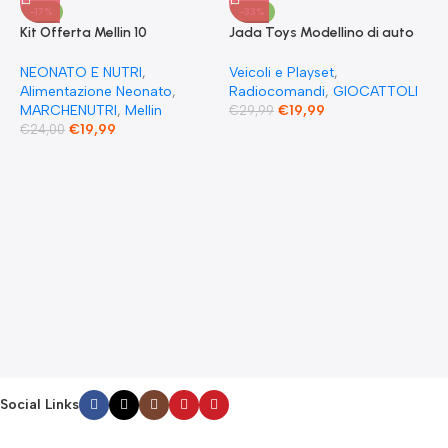
-17%
-33%
Kit Offerta Mellin 10
Jada Toys Modellino di auto
Omogeneizzati 4 carne 2
Fast & Furious Radio
Verdure 2 Pesce 2 Frutta e 1
Comandata RC 1970
NEONATO E NUTRI
,
Veicoli e Playset
,
Biscotto Granulato
Dominique Toretto Dodge
Alimentazione Neonato
,
Radiocomandi
,
GIOCATTOLI
Charger 1:55
MARCHENUTRI
,
Mellin
€
19,99
€
29,99
€
19,99
€
24,00
F
S
T
E
F
G
F
€
Social Links