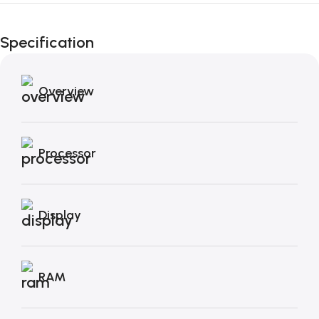
Fino al 12 Ottobre...
Black Friday di
Specification
Autunno!
Overview
Processor
Display
RAM