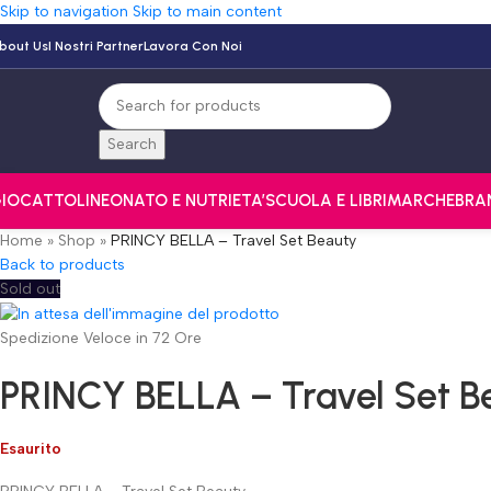
Skip to navigation
Skip to main content
bout Us
I Nostri Partner
Lavora Con Noi
Search
IOCATTOLI
NEONATO E NUTRI
ETA’
SCUOLA E LIBRI
MARCHE
BRA
Home
»
Shop
»
PRINCY BELLA – Travel Set Beauty
Back to products
Sold out
Spedizione Veloce in 72 Ore
PRINCY BELLA – Travel Set B
Esaurito