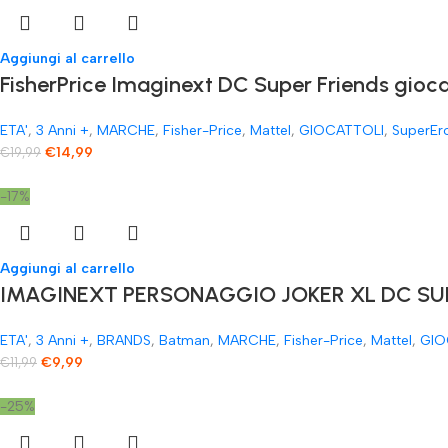
Aggiungi al carrello
FisherPrice Imaginext DC Super Friends gioc
ETA'
,
3 Anni +
,
MARCHE
,
Fisher-Price
,
Mattel
,
GIOCATTOLI
,
SuperEr
€
14,99
€
19,99
-17%
Aggiungi al carrello
IMAGINEXT PERSONAGGIO JOKER XL DC SUP
ETA'
,
3 Anni +
,
BRANDS
,
Batman
,
MARCHE
,
Fisher-Price
,
Mattel
,
GIO
€
9,99
€
11,99
-25%