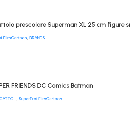
attolo prescolare Superman XL 25 cm figure 
oi FilmCartoon
,
BRANDS
ER FRIENDS DC Comics Batman
CATTOLI
,
SuperEroi FilmCartoon