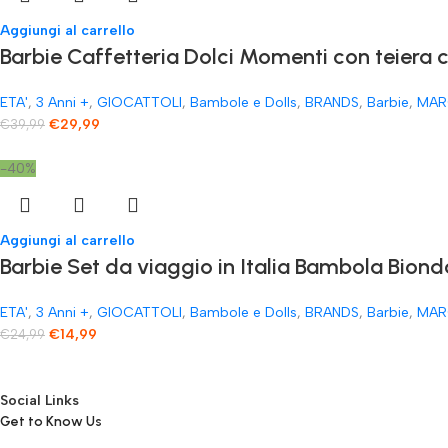
Aggiungi al carrello
​Barbie Caffetteria Dolci Momenti con teiera 
ETA'
,
3 Anni +
,
GIOCATTOLI
,
Bambole e Dolls
,
BRANDS
,
Barbie
,
MAR
€
29,99
€
39,99
-40%
Aggiungi al carrello
Barbie Set da viaggio in Italia Bambola Biond
ETA'
,
3 Anni +
,
GIOCATTOLI
,
Bambole e Dolls
,
BRANDS
,
Barbie
,
MAR
€
14,99
€
24,99
Social Links
Get to Know Us