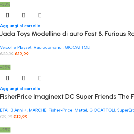
-33%
Aggiungi al carrello
Jada Toys Modellino di auto Fast & Furious
Veicoli e Playset
,
Radiocomandi
,
GIOCATTOLI
€
19,99
€
29,99
-35%
Aggiungi al carrello
FisherPrice Imaginext DC Super Friends The 
ETA'
,
3 Anni +
,
MARCHE
,
Fisher-Price
,
Mattel
,
GIOCATTOLI
,
SuperEr
€
12,99
€
19,99
-25%