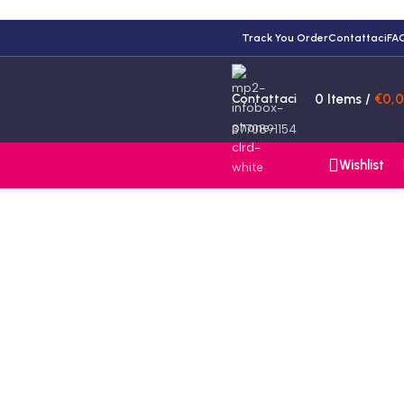
Track You Order
Contattaci
FA
Contattaci
0
Items
/
€
0,
3770891154
Wishlist