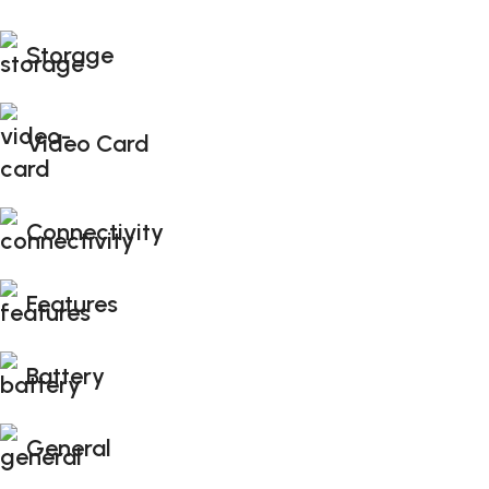
Storage
Video Card
Connectivity
Features
Battery
General