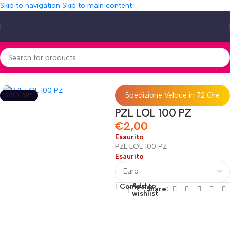
Skip to navigation
Skip to main content
Home
»
Shop
»
PZL LOL 100 PZ
Spedizione Veloce in 72 Ore
SOLD OUT
PZL LOL 100 PZ
€
2,00
Esaurito
PZL LOL 100 PZ
Esaurito
Add to
Compare
Share:
wishlist