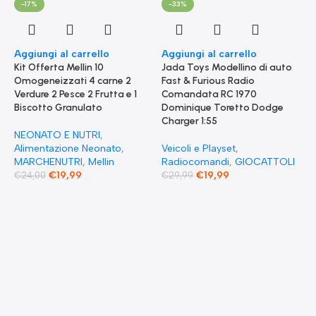
-17%
-33%
Aggiungi al carrello
Aggiungi al carrello
Kit Offerta Mellin 10
Jada Toys Modellino di auto
Omogeneizzati 4 carne 2
Fast & Furious Radio
Verdure 2 Pesce 2 Frutta e 1
Comandata RC 1970
Biscotto Granulato
Dominique Toretto Dodge
Charger 1:55
NEONATO E NUTRI
,
Alimentazione Neonato
,
Veicoli e Playset
,
MARCHENUTRI
,
Mellin
Radiocomandi
,
GIOCATTOLI
€
19,99
€
19,99
€
24,00
€
29,99
A
F
S
T
E
F
G
F
€