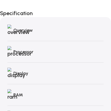
Fino al 12 Ottobre...
Black Friday di
Specification
Autunno!
Overview
Processor
Display
RAM