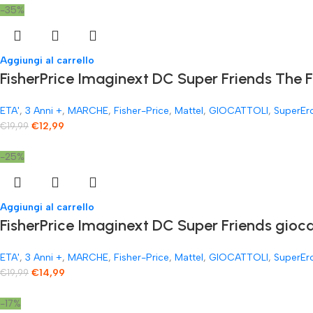
-35%
Aggiungi al carrello
FisherPrice Imaginext DC Super Friends The 
ETA'
,
3 Anni +
,
MARCHE
,
Fisher-Price
,
Mattel
,
GIOCATTOLI
,
SuperEr
€
12,99
€
19,99
-25%
Aggiungi al carrello
FisherPrice Imaginext DC Super Friends gioc
ETA'
,
3 Anni +
,
MARCHE
,
Fisher-Price
,
Mattel
,
GIOCATTOLI
,
SuperEr
€
14,99
€
19,99
-17%