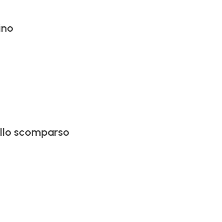
ino
vallo scomparso