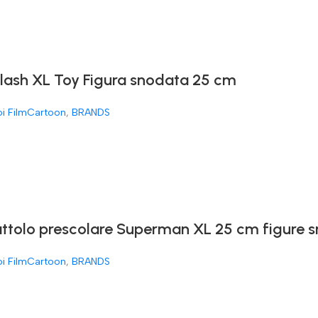
Flash XL Toy Figura snodata 25 cm
oi FilmCartoon
,
BRANDS
attolo prescolare Superman XL 25 cm figure 
oi FilmCartoon
,
BRANDS