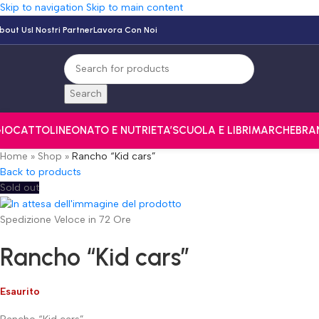
Skip to navigation
Skip to main content
bout Us
I Nostri Partner
Lavora Con Noi
Search
IOCATTOLI
NEONATO E NUTRI
ETA’
SCUOLA E LIBRI
MARCHE
BRA
Home
»
Shop
»
Rancho “Kid cars”
Back to products
Sold out
Spedizione Veloce in 72 Ore
Rancho “Kid cars”
Esaurito