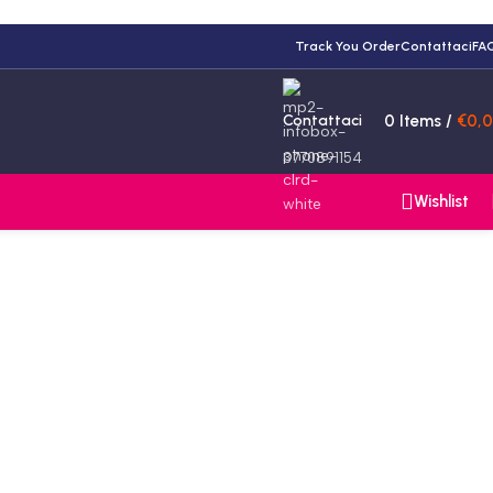
Track You Order
Contattaci
FA
Contattaci
0
Items
/
€
0,
3770891154
Wishlist