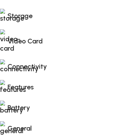
Storage
Video Card
Connectivity
Features
Battery
General