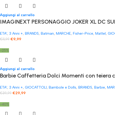
Aggiungi al carrello
IMAGINEXT PERSONAGGIO JOKER XL DC SUP
ETA'
,
3 Anni +
,
BRANDS
,
Batman
,
MARCHE
,
Fisher-Price
,
Mattel
,
GIO
€
9,99
€
11,99
-25%
Aggiungi al carrello
​Barbie Caffetteria Dolci Momenti con teiera 
ETA'
,
3 Anni +
,
GIOCATTOLI
,
Bambole e Dolls
,
BRANDS
,
Barbie
,
MAR
€
29,99
€
39,99
-40%