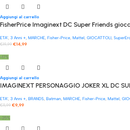
Aggiungi al carrello
FisherPrice Imaginext DC Super Friends gioc
ETA'
,
3 Anni +
,
MARCHE
,
Fisher-Price
,
Mattel
,
GIOCATTOLI
,
SuperEr
€
14,99
€
19,99
-17%
Aggiungi al carrello
IMAGINEXT PERSONAGGIO JOKER XL DC SUP
ETA'
,
3 Anni +
,
BRANDS
,
Batman
,
MARCHE
,
Fisher-Price
,
Mattel
,
GIO
€
9,99
€
11,99
-25%