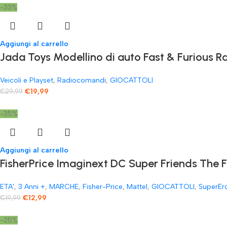
-33%
Aggiungi al carrello
Jada Toys Modellino di auto Fast & Furious
Veicoli e Playset
,
Radiocomandi
,
GIOCATTOLI
€
19,99
€
29,99
-35%
Aggiungi al carrello
FisherPrice Imaginext DC Super Friends The 
ETA'
,
3 Anni +
,
MARCHE
,
Fisher-Price
,
Mattel
,
GIOCATTOLI
,
SuperEr
€
12,99
€
19,99
-25%