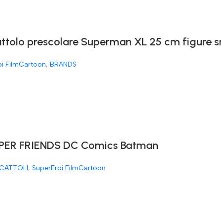
attolo prescolare Superman XL 25 cm figure 
oi FilmCartoon
,
BRANDS
ER FRIENDS DC Comics Batman
CATTOLI
,
SuperEroi FilmCartoon