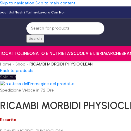
Skip to navigation
Skip to main content
bout Us
I Nostri Partner
Lavora Con Noi
Search
IOCATTOLI
NEONATO E NUTRI
ETA’
SCUOLA E LIBRI
MARCHE
BRA
Home
»
Shop
»
RICAMBI MORBIDI PHYSIOCLEAN
Back to products
Sold out
Spedizione Veloce in 72 Ore
RICAMBI MORBIDI PHYSIOC
Esaurito