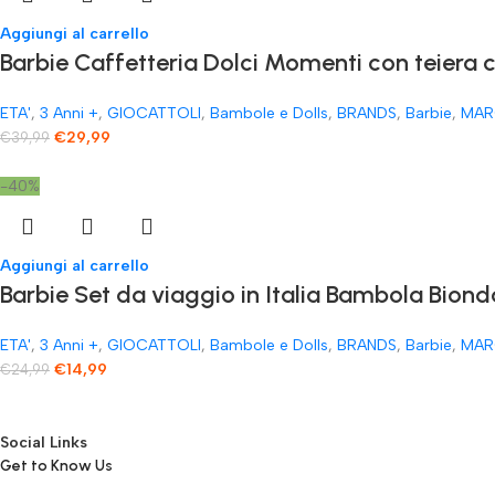
Aggiungi al carrello
​Barbie Caffetteria Dolci Momenti con teiera 
ETA'
,
3 Anni +
,
GIOCATTOLI
,
Bambole e Dolls
,
BRANDS
,
Barbie
,
MAR
€
29,99
€
39,99
-40%
Aggiungi al carrello
Barbie Set da viaggio in Italia Bambola Biond
ETA'
,
3 Anni +
,
GIOCATTOLI
,
Bambole e Dolls
,
BRANDS
,
Barbie
,
MAR
€
14,99
€
24,99
Social Links
Get to Know Us