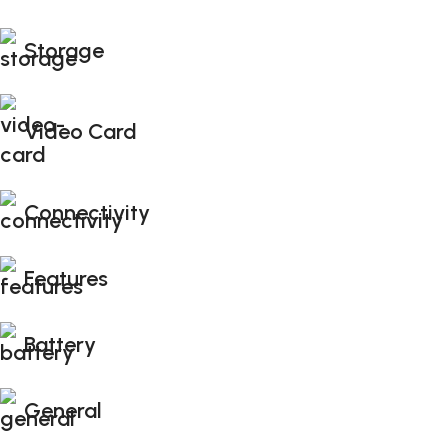
Storage
Video Card
Connectivity
Features
Battery
General