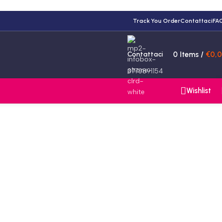
Track You Order
Contattaci
FA
Contattaci
0
Items
/
€
0,
3770891154
Wishlist