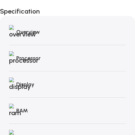
Black Friday di
Specification
Autunno!
Overview
Processor
Display
RAM