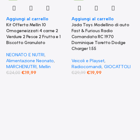
Aggiungi al carrello
Aggiungi al carrello
Kit Offerta Mellin 10
Jada Toys Modellino di auto
Omogeneizzati 4 carne 2
Fast & Furious Radio
Verdure 2 Pesce 2 Frutta e 1
Comandata RC 1970
Biscotto Granulato
Dominique Toretto Dodge
Charger 1:55
NEONATO E NUTRI
,
Alimentazione Neonato
,
Veicoli e Playset
,
MARCHENUTRI
,
Mellin
Radiocomandi
,
GIOCATTOLI
€
19,99
€
19,99
€
24,00
€
29,99
A
F
S
T
E
F
G
F
€