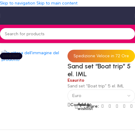
Skip to navigation
Skip to main content
Home
»
Shop
»
Sand set “Boat trip” 5 el. IML
Spedizione Veloce in 72 Ore
SOLD OUT
Sand set “Boat trip” 5
el. IML
Esaurito
Sand set “Boat trip” 5 el. IML
Add to
Compare
Share:
wishlist
Fino al 12 Ottobre...