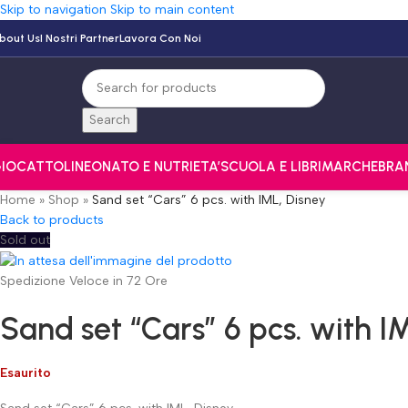
Skip to navigation
Skip to main content
bout Us
I Nostri Partner
Lavora Con Noi
Search
IOCATTOLI
NEONATO E NUTRI
ETA’
SCUOLA E LIBRI
MARCHE
BRA
Home
»
Shop
»
Sand set “Cars” 6 pcs. with IML, Disney
Back to products
Sold out
Spedizione Veloce in 72 Ore
Sand set “Cars” 6 pcs. with I
Esaurito