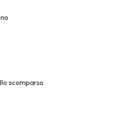
ino
vallo scomparso