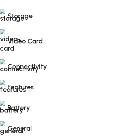
Storage
Video Card
Connectivity
Features
Battery
General