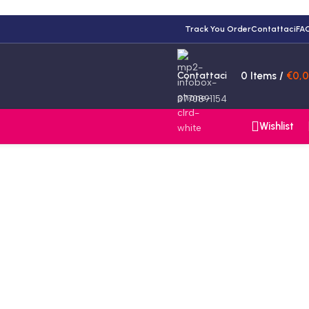
Track You Order
Contattaci
FA
Contattaci
0
Items
/
€
0,
3770891154
Wishlist