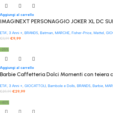
Aggiungi al carrello
IMAGINEXT PERSONAGGIO JOKER XL DC SUP
ETA'
,
3 Anni +
,
BRANDS
,
Batman
,
MARCHE
,
Fisher-Price
,
Mattel
,
GIO
€
9,99
€
11,99
-25%
Aggiungi al carrello
​Barbie Caffetteria Dolci Momenti con teiera 
ETA'
,
3 Anni +
,
GIOCATTOLI
,
Bambole e Dolls
,
BRANDS
,
Barbie
,
MAR
€
29,99
€
39,99
-40%