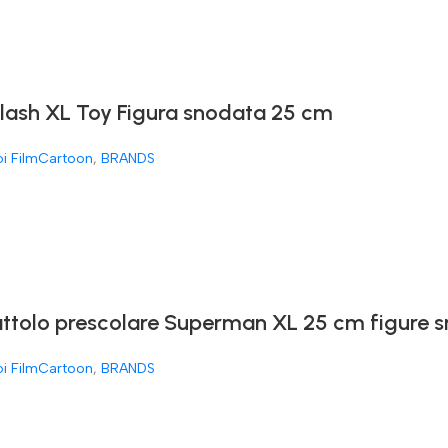
Flash XL Toy Figura snodata 25 cm
oi FilmCartoon
,
BRANDS
attolo prescolare Superman XL 25 cm figure 
oi FilmCartoon
,
BRANDS