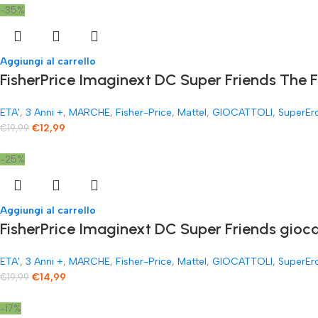
-35%
Aggiungi al carrello
FisherPrice Imaginext DC Super Friends The 
ETA'
,
3 Anni +
,
MARCHE
,
Fisher-Price
,
Mattel
,
GIOCATTOLI
,
SuperEr
€
12,99
€
19,99
-25%
Aggiungi al carrello
FisherPrice Imaginext DC Super Friends gioc
ETA'
,
3 Anni +
,
MARCHE
,
Fisher-Price
,
Mattel
,
GIOCATTOLI
,
SuperEr
€
14,99
€
19,99
-17%