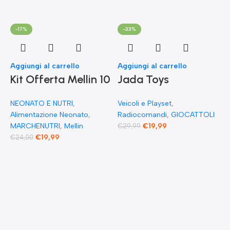
-17%
-33%
Aggiungi al carrello
Aggiungi al carrello
Kit Offerta Mellin 10
Jada Toys
Omogeneizzati 4
Modellino di auto
NEONATO E NUTRI
,
Veicoli e Playset
,
carne 2 Verdure 2
Fast & Furious
Alimentazione Neonato
,
Radiocomandi
,
GIOCATTOLI
Pesce 2 Frutta e 1
Radio Comandata
MARCHENUTRI
,
Mellin
€
19,99
€
29,99
€
19,99
€
24,00
Biscotto Granulato
RC 1970 Dominique
Toretto Dodge
A
F
Charger 1:55
E
F
F
G
F