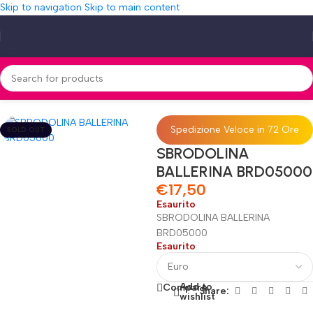
Skip to navigation
Skip to main content
Home
»
Shop
»
SBRODOLINA BALLERINA BRD05000
Spedizione Veloce in 72 Ore
SOLD OUT
SBRODOLINA
BALLERINA BRD05000
€
17,50
Esaurito
SBRODOLINA BALLERINA
BRD05000
Esaurito
Add to
Compare
Share:
wishlist