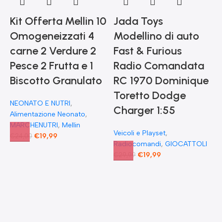
Kit Offerta Mellin 10
Jada Toys
Omogeneizzati 4
Modellino di auto
carne 2 Verdure 2
Fast & Furious
Pesce 2 Frutta e 1
Radio Comandata
Biscotto Granulato
RC 1970 Dominique
Toretto Dodge
NEONATO E NUTRI
,
F
Charger 1:55
Alimentazione Neonato
,
MARCHENUTRI
,
Mellin
Veicoli e Playset
,
€
19,99
€
24,00
Radiocomandi
,
GIOCATTOLI
F
€
19,99
€
29,99
E
F
G