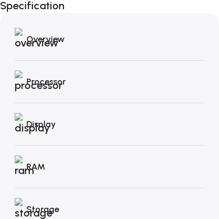
Specification
Autunno!
Overview
Processor
Display
RAM
Storage