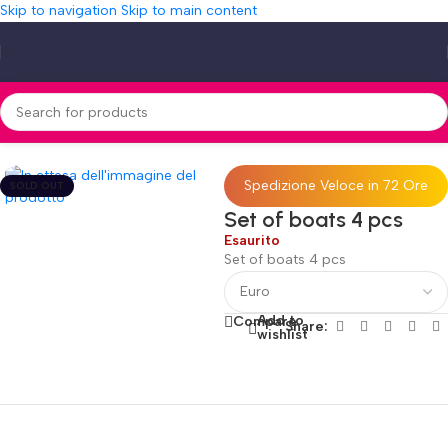
Skip to navigation
Skip to main content
Home
»
Shop
»
Set of boats 4 pcs
Spedizione Veloce in 72 Ore
SOLD OUT
Set of boats 4 pcs
Esaurito
Set of boats 4 pcs
Add to
Compare
Share:
wishlist
Fino al 12 Ottobre...
Black Friday di