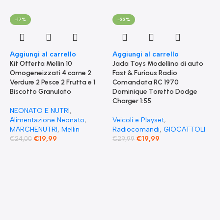
-17%
-33%
Aggiungi al carrello
Aggiungi al carrello
Kit Offerta Mellin 10
Jada Toys Modellino di auto
Omogeneizzati 4 carne 2
Fast & Furious Radio
Verdure 2 Pesce 2 Frutta e 1
Comandata RC 1970
Biscotto Granulato
Dominique Toretto Dodge
Charger 1:55
NEONATO E NUTRI
,
Alimentazione Neonato
,
Veicoli e Playset
,
MARCHENUTRI
,
Mellin
Radiocomandi
,
GIOCATTOLI
€
19,99
€
19,99
€
24,00
€
29,99
A
F
S
T
E
F
G
F