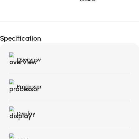
Fino al 12 Ottobre...
Black Friday di
Specification
Autunno!
Overview
Processor
Display