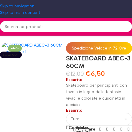
Skip to navigation
Skip to main content
Home
»
Shop
»
SKATEBOARD ABEC-3 60CM
Spedizione Veloce in 72 Ore
-46%
SOLD OUT
SKATEBOARD ABEC-3
60CM
€
6,50
€
12,00
Esaurito
Skateboard per principianti con
tavola in legno dalle fantasie
vivaci e colorate e cuscinetti in
acciaio
Esaurito
Add to
Compare
Share:
wishlist