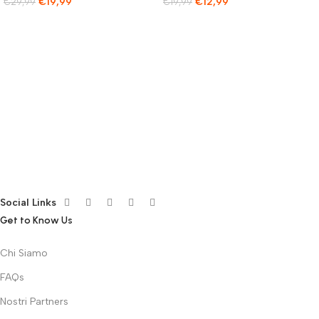
€
19,99
€
12,99
€
29,99
€
19,99
Social Links
Get to Know Us
Chi Siamo
FAQs
Nostri Partners