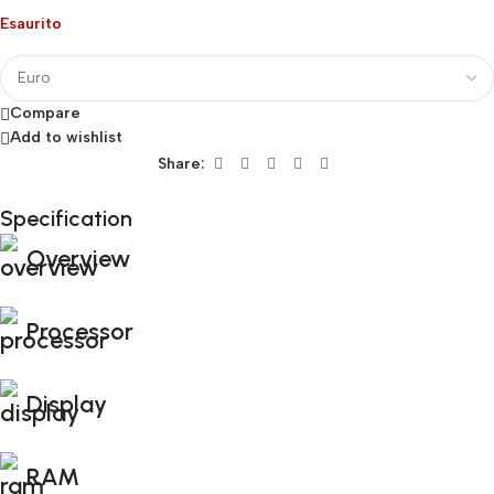
Esaurito
Compare
Add to wishlist
Share:
Specification
Fino al 12 Ottobre...
Overview
Black Friday di Autunno!
Processor
Display
RAM