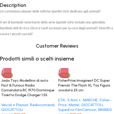
Description
Un carinissimo playset delle mitiche Sparkle Girlz dedicato agli animali!
Il set di bambole veterinarie della serie Sparkle Girlz include una splendida
bambola doll di circa 26cm e tanti accessori per la cura degli animali! Divertiti a
curare i piccoli cuccioli!
Customer Reviews
Prodotti simili o scelti insieme
-33%
-35%
Jada Toys Modellino di auto
FisherPrice Imaginext DC Super
Fast & Furious Radio
Friends The Flash XL Toy Figura
Comandata RC 1970 Dominique
snodata 25 cm
Toretto Dodge Charger 1:55
ETA'
,
3 Anni +
,
MARCHE
,
Fisher-
Veicoli e Playset
,
Radiocomandi
,
Price
,
Mattel
,
GIOCATTOLI
,
GIOCATTOLI
SuperEroi FilmCartoon
,
BRANDS