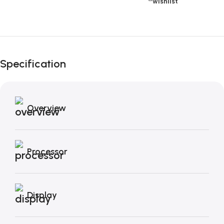
wishlist
Fino al 12 Ottobre...
Black Friday di
Autunno!
Specification
Overview
Processor
Display