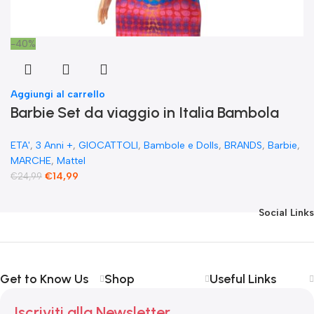
-40%
Aggiungi al carrello
Barbie Set da viaggio in Italia Bambola
Bionda Vestiti Rosa Accessori cibo Pizza e
ETA'
,
3 Anni +
,
GIOCATTOLI
,
Bambole e Dolls
,
BRANDS
,
Barbie
,
cappuccino
MARCHE
,
Mattel
€
14,99
€
24,99
Social Links
Get to Know Us
Shop
Useful Links
Iscriviti alla Newsletter