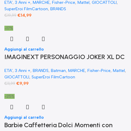
ETA'
,
3 Anni +
,
MARCHE
,
Fisher-Price
,
Mattel
,
GIOCATTOLI
,
cm figure snodabile
SuperEroi FilmCartoon
,
BRANDS
€
14,99
€
19,99
-17%
Aggiungi al carrello
IMAGINEXT PERSONAGGIO JOKER XL DC
SUPER FRIENDS DC Comics Batman
ETA'
,
3 Anni +
,
BRANDS
,
Batman
,
MARCHE
,
Fisher-Price
,
Mattel
,
GIOCATTOLI
,
SuperEroi FilmCartoon
€
9,99
€
11,99
-25%
Aggiungi al carrello
​Barbie Caffetteria Dolci Momenti con