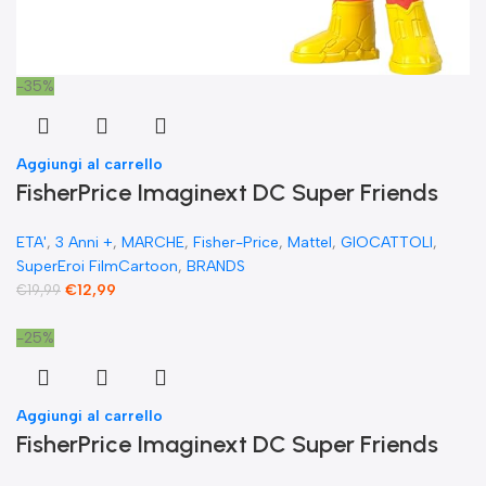
-35%
Aggiungi al carrello
FisherPrice Imaginext DC Super Friends
The Flash XL Toy Figura snodata 25 cm
ETA'
,
3 Anni +
,
MARCHE
,
Fisher-Price
,
Mattel
,
GIOCATTOLI
,
SuperEroi FilmCartoon
,
BRANDS
€
12,99
€
19,99
-25%
Aggiungi al carrello
FisherPrice Imaginext DC Super Friends
giocattolo prescolare Superman XL 25