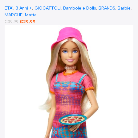
teiera cambia colore 1 gattino mobili e 21+
ETA'
,
3 Anni +
,
GIOCATTOLI
,
Bambole e Dolls
,
BRANDS
,
Barbie
,
accessori
MARCHE
,
Mattel
€
29,99
€
39,99