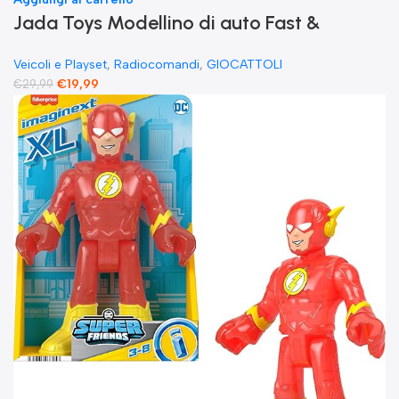
Jada Toys Modellino di auto Fast &
Furious Radio Comandata RC 1970
Veicoli e Playset
,
Radiocomandi
,
GIOCATTOLI
Dominique Toretto Dodge Charger 1:55
€
19,99
€
29,99