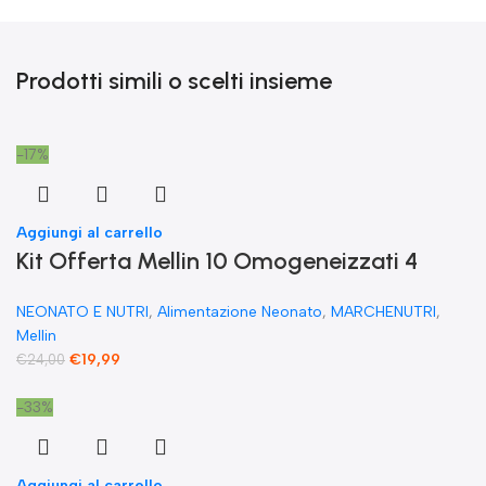
Prodotti simili o scelti insieme
-17%
Aggiungi al carrello
Kit Offerta Mellin 10 Omogeneizzati 4
carne 2 Verdure 2 Pesce 2 Frutta e 1
NEONATO E NUTRI
,
Alimentazione Neonato
,
MARCHENUTRI
,
Biscotto Granulato
Mellin
€
19,99
€
24,00
-33%
Aggiungi al carrello