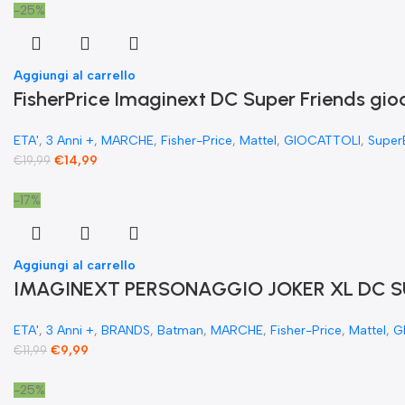
-25%
Aggiungi al carrello
FisherPrice Imaginext DC Super Friends gio
ETA'
,
3 Anni +
,
MARCHE
,
Fisher-Price
,
Mattel
,
GIOCATTOLI
,
Super
€
14,99
€
19,99
-17%
Aggiungi al carrello
IMAGINEXT PERSONAGGIO JOKER XL DC SU
ETA'
,
3 Anni +
,
BRANDS
,
Batman
,
MARCHE
,
Fisher-Price
,
Mattel
,
G
€
9,99
€
11,99
-25%