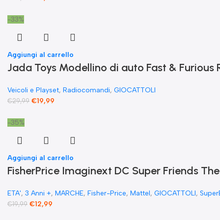
-33%
Aggiungi al carrello
Jada Toys Modellino di auto Fast & Furiou
Veicoli e Playset
,
Radiocomandi
,
GIOCATTOLI
€
19,99
€
29,99
-35%
Aggiungi al carrello
FisherPrice Imaginext DC Super Friends The
ETA'
,
3 Anni +
,
MARCHE
,
Fisher-Price
,
Mattel
,
GIOCATTOLI
,
Super
€
12,99
€
19,99