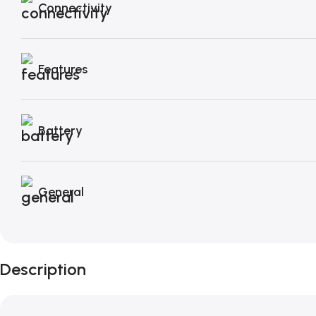
Connectivity
Features
Battery
General
Description