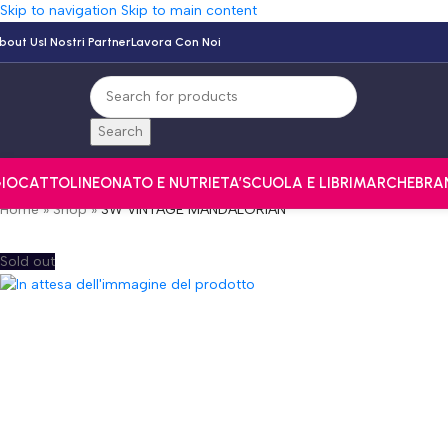
Skip to navigation
Skip to main content
bout Us
I Nostri Partner
Lavora Con Noi
Search
IOCATTOLI
NEONATO E NUTRI
ETA’
SCUOLA E LIBRI
MARCHE
BRA
Home
»
Shop
»
SW VINTAGE MANDALORIAN
Sold out