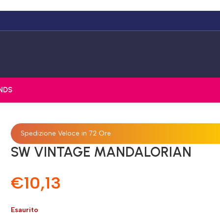
NDS
Spedizione Veloce in 72 Ore
SW VINTAGE MANDALORIAN
€
10,13
Esaurito