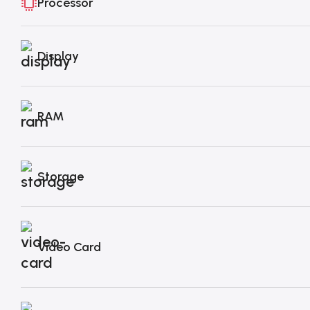
Processor
Display
RAM
Storage
Video Card