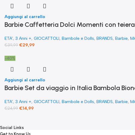
Aggiungi al carrello
​Barbie Caffetteria Dolci Momenti con teiera
ETA'
,
3 Anni +
,
GIOCATTOLI
,
Bambole e Dolls
,
BRANDS
,
Barbie
,
M
€
29,99
€
39,99
-40%
Aggiungi al carrello
Barbie Set da viaggio in Italia Bambola Bio
ETA'
,
3 Anni +
,
GIOCATTOLI
,
Bambole e Dolls
,
BRANDS
,
Barbie
,
M
€
14,99
€
24,99
Social Links
Get to Know Us