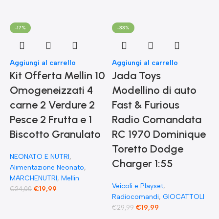
-17%
-33%
Aggiungi al carrello
Aggiungi al carrello
Kit Offerta Mellin 10
Jada Toys
Omogeneizzati 4
Modellino di auto
carne 2 Verdure 2
Fast & Furious
Pesce 2 Frutta e 1
Radio Comandata
Biscotto Granulato
RC 1970 Dominique
Toretto Dodge
A
NEONATO E NUTRI
,
F
Charger 1:55
Alimentazione Neonato
,
MARCHENUTRI
,
Mellin
Veicoli e Playset
,
€
19,99
€
24,00
Radiocomandi
,
GIOCATTOLI
F
€
19,99
€
29,99