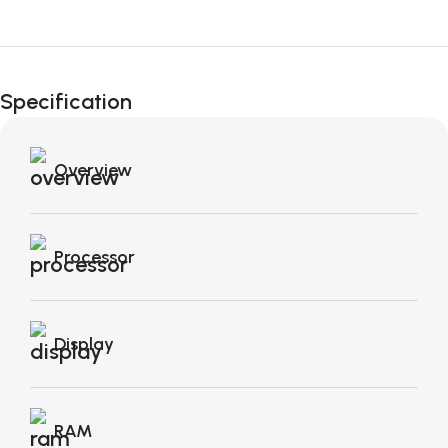
Fino al 12 Ottobre...
Black Friday di
Specification
Autunno!
Overview
Processor
Display
RAM