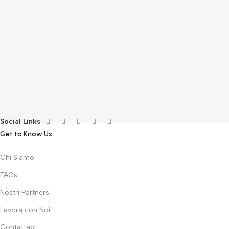
E
F
G
F
€
Social Links
Get to Know Us
Chi Siamo
FAQs
Nostri Partners
Lavora con Noi
Contattaci