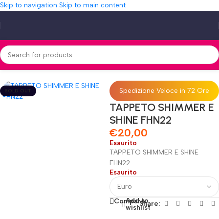
Skip to navigation
Skip to main content
Home
»
Shop
»
TAPPETO SHIMMER E SHINE FHN22
Spedizione Veloce in 72 Ore
SOLD OUT
TAPPETO SHIMMER E
SHINE FHN22
€
20,00
Esaurito
TAPPETO SHIMMER E SHINE
FHN22
Esaurito
Add to
Compare
Share:
wishlist