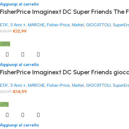
Aggiungi al carrello
FisherPrice Imaginext DC Super Friends The 
ETA'
,
3 Anni +
,
MARCHE
,
Fisher-Price
,
Mattel
,
GIOCATTOLI
,
SuperEr
€
12,99
€
19,99
-25%
Aggiungi al carrello
FisherPrice Imaginext DC Super Friends gioc
ETA'
,
3 Anni +
,
MARCHE
,
Fisher-Price
,
Mattel
,
GIOCATTOLI
,
SuperEr
€
14,99
€
19,99
-17%
Aggiungi al carrello