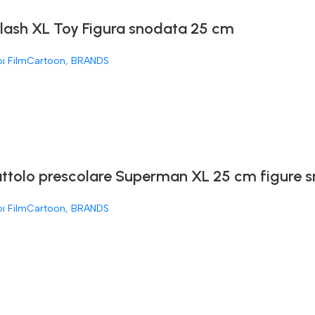
Flash XL Toy Figura snodata 25 cm
oi FilmCartoon
,
BRANDS
attolo prescolare Superman XL 25 cm figure 
oi FilmCartoon
,
BRANDS