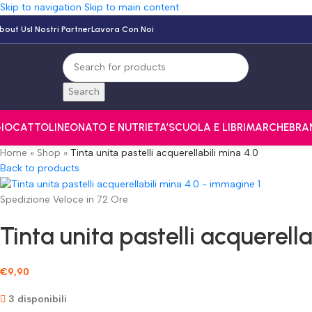
Skip to navigation
Skip to main content
bout Us
I Nostri Partner
Lavora Con Noi
Search
IOCATTOLI
NEONATO E NUTRI
ETA’
SCUOLA E LIBRI
MARCHE
BRA
Home
»
Shop
»
Tinta unita pastelli acquerellabili mina 4.0
Back to products
Spedizione Veloce in 72 Ore
Tinta unita pastelli acquerella
€
9,90
3 disponibili