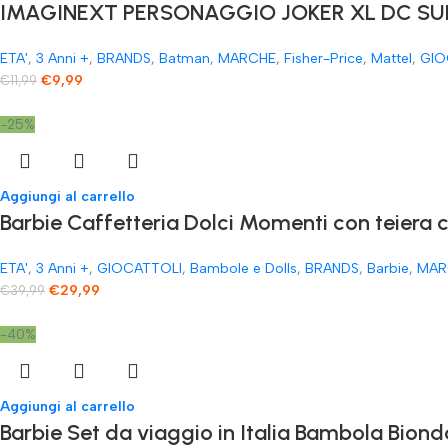
IMAGINEXT PERSONAGGIO JOKER XL DC SUP
ETA'
,
3 Anni +
,
BRANDS
,
Batman
,
MARCHE
,
Fisher-Price
,
Mattel
,
GIO
€
9,99
€
11,99
-25%
Aggiungi al carrello
​Barbie Caffetteria Dolci Momenti con teiera 
ETA'
,
3 Anni +
,
GIOCATTOLI
,
Bambole e Dolls
,
BRANDS
,
Barbie
,
MAR
€
29,99
€
39,99
-40%
Aggiungi al carrello
Barbie Set da viaggio in Italia Bambola Biond