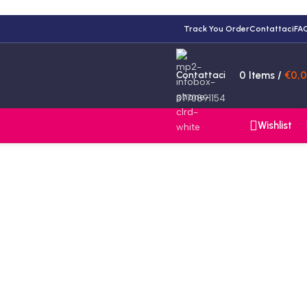
Track You Order
Contattaci
FA
Contattaci
0
Items
/
€
0,
3770891154
Wishlist