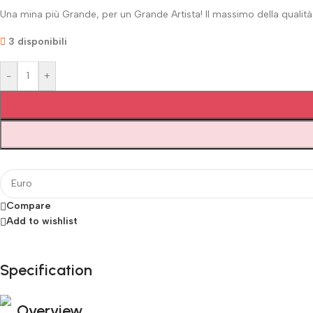
Una mina più Grande, per un Grande Artista! Il massimo della qualità 
3 disponibili
-
+
Compare
Add to wishlist
Specification
Fino al 12 Ottobre...
Black Friday di Autunno!
Overview