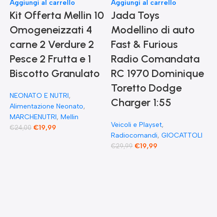
Aggiungi al carrello
Aggiungi al carrello
Kit Offerta Mellin 10
Jada Toys
Omogeneizzati 4
Modellino di auto
carne 2 Verdure 2
Fast & Furious
-
Pesce 2 Frutta e 1
Radio Comandata
Biscotto Granulato
RC 1970 Dominique
Toretto Dodge
A
NEONATO E NUTRI
,
F
Charger 1:55
Alimentazione Neonato
,
MARCHENUTRI
,
Mellin
Veicoli e Playset
,
€
19,99
€
24,00
Radiocomandi
,
GIOCATTOLI
F
€
19,99
€
29,99
E
F
G
F