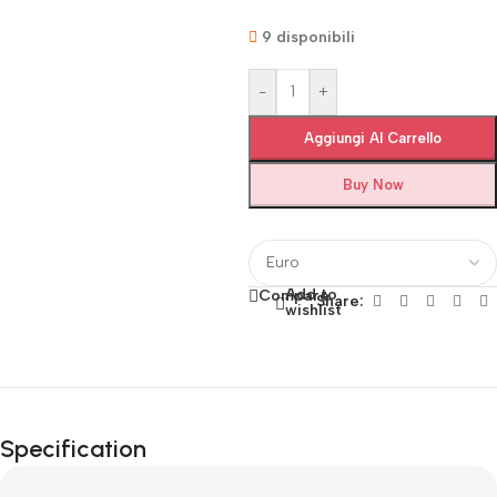
9 disponibili
-
+
Aggiungi Al Carrello
Buy Now
Add to
Compare
Share:
wishlist
Fino al 12 Ottobre...
Black Friday di
Specification
Autunno!