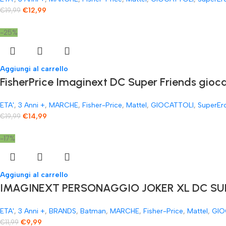
€
12,99
€
19,99
-25%
Aggiungi al carrello
FisherPrice Imaginext DC Super Friends gioc
ETA'
,
3 Anni +
,
MARCHE
,
Fisher-Price
,
Mattel
,
GIOCATTOLI
,
SuperEr
€
14,99
€
19,99
-17%
Aggiungi al carrello
IMAGINEXT PERSONAGGIO JOKER XL DC SUP
ETA'
,
3 Anni +
,
BRANDS
,
Batman
,
MARCHE
,
Fisher-Price
,
Mattel
,
GIO
€
9,99
€
11,99