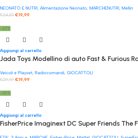
NEONATO E NUTRI
,
Alimentazione Neonato
,
MARCHENUTRI
,
Mellin
€
19,99
€
24,00
-33%
Aggiungi al carrello
Jada Toys Modellino di auto Fast & Furious
Veicoli e Playset
,
Radiocomandi
,
GIOCATTOLI
€
19,99
€
29,99
-35%
Aggiungi al carrello
FisherPrice Imaginext DC Super Friends The 
ETA'
,
3 Anni +
,
MARCHE
,
Fisher-Price
,
Mattel
,
GIOCATTOLI
,
SuperEr