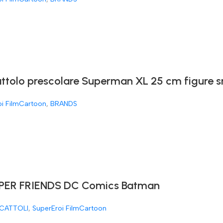
attolo prescolare Superman XL 25 cm figure 
oi FilmCartoon
,
BRANDS
ER FRIENDS DC Comics Batman
CATTOLI
,
SuperEroi FilmCartoon