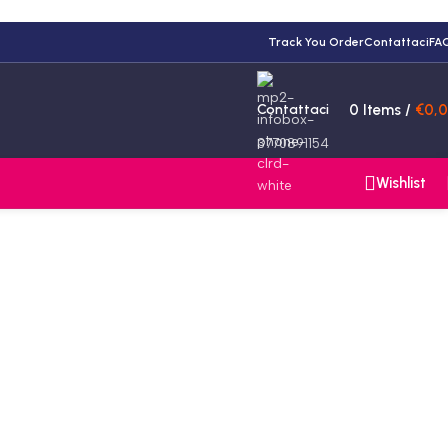
Track You Order
Contattaci
FA
Contattaci
0
Items
/
€
0,
3770891154
Wishlist