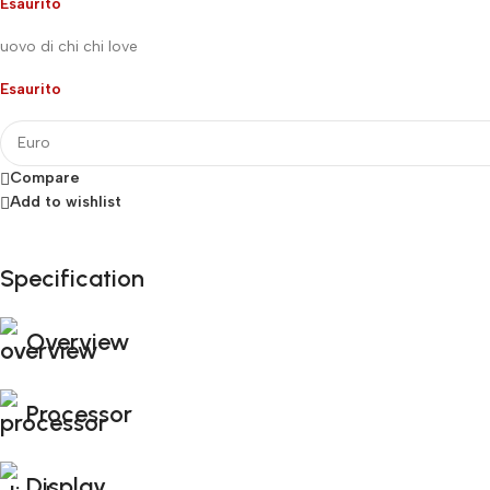
Esaurito
uovo di chi chi love
Esaurito
Compare
Add to wishlist
Specification
Fino al 12 Ottobre...
Black Friday di Autunno!
Overview
Processor
Display