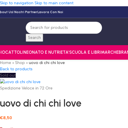
Skip to navigation
Skip to main content
bout Us
I Nostri Partner
Lavora Con Noi
Search
IOCATTOLI
NEONATO E NUTRI
ETA’
SCUOLA E LIBRI
MARCHE
BRA
Home
»
Shop
»
uovo di chi chi love
Back to products
Sold out
Spedizione Veloce in 72 Ore
uovo di chi chi love
€
8,50