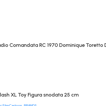
 Radio Comandata RC 1970 Dominique Toretto
Flash XL Toy Figura snodata 25 cm
oi FilmCartoon
,
BRANDS