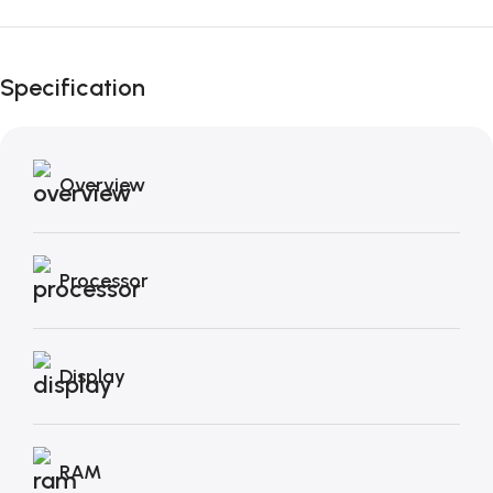
Fino al 12 Ottobre...
Black Friday di
Specification
Autunno!
Overview
Processor
Display
RAM