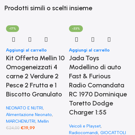
Prodotti simili o scelti insieme
-17%
-33%
Aggiungi al carrello
Aggiungi al carrello
Kit Offerta Mellin 10
Jada Toys
Omogeneizzati 4
Modellino di auto
carne 2 Verdure 2
Fast & Furious
Pesce 2 Frutta e 1
Radio Comandata
Biscotto Granulato
RC 1970 Dominique
Toretto Dodge
A
NEONATO E NUTRI
,
F
Charger 1:55
Alimentazione Neonato
,
MARCHENUTRI
,
Mellin
Veicoli e Playset
,
€
19,99
€
24,00
Radiocomandi
,
GIOCATTOLI