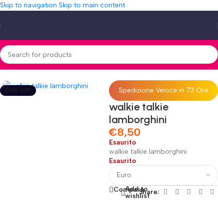
Skip to navigation
Skip to main content
Home
»
Shop
»
walkie talkie lamborghini
Spedizione Veloce in 72 Ore
SOLD OUT
walkie talkie
lamborghini
€
8,50
Esaurito
walkie talkie lamborghini
Esaurito
Add to
Compare
Share:
wishlist