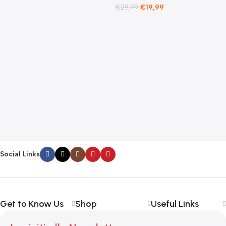
F
€
19,99
€
29,99
E
F
G
F
€
Social Links
Get to Know Us
Shop
Useful Links