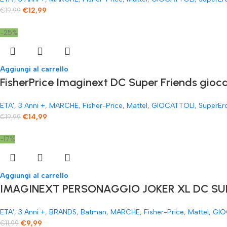
€
12,99
€
19,99
-25%
Aggiungi al carrello
FisherPrice Imaginext DC Super Friends gioc
ETA'
,
3 Anni +
,
MARCHE
,
Fisher-Price
,
Mattel
,
GIOCATTOLI
,
SuperEr
€
14,99
€
19,99
-17%
Aggiungi al carrello
IMAGINEXT PERSONAGGIO JOKER XL DC SUP
ETA'
,
3 Anni +
,
BRANDS
,
Batman
,
MARCHE
,
Fisher-Price
,
Mattel
,
GIO
€
9,99
€
11,99