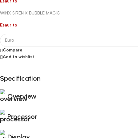
Esaurito
WINX SIRENIX BUBBLE MAGIC
Esaurito
Compare
Add to wishlist
Specification
Fino al 12 Ottobre...
Black Friday di Autunno!
Overview
Processor
Display