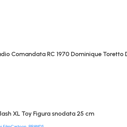
 Radio Comandata RC 1970 Dominique Toretto
Flash XL Toy Figura snodata 25 cm
oi FilmCartoon
,
BRANDS