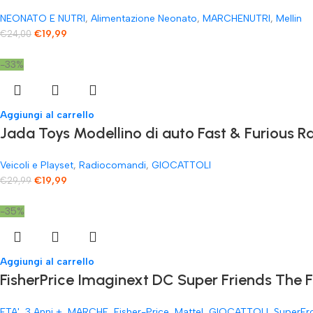
NEONATO E NUTRI
,
Alimentazione Neonato
,
MARCHENUTRI
,
Mellin
€
19,99
€
24,00
-33%
Aggiungi al carrello
Jada Toys Modellino di auto Fast & Furious
Veicoli e Playset
,
Radiocomandi
,
GIOCATTOLI
€
19,99
€
29,99
-35%
Aggiungi al carrello
FisherPrice Imaginext DC Super Friends The 
ETA'
,
3 Anni +
,
MARCHE
,
Fisher-Price
,
Mattel
,
GIOCATTOLI
,
SuperEr