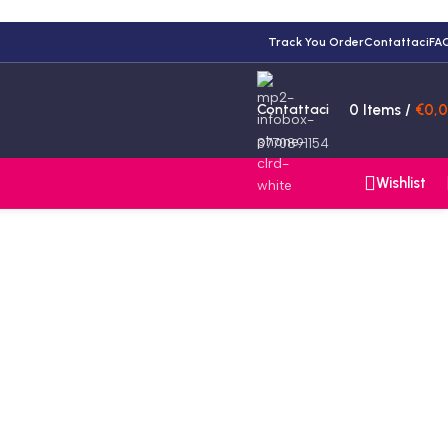
Track You Order
Contattaci
FA
Contattaci
0
Items
/
€
0,
3770891154
Wishlist