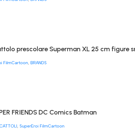
attolo prescolare Superman XL 25 cm figure 
oi FilmCartoon
,
BRANDS
ER FRIENDS DC Comics Batman
CATTOLI
,
SuperEroi FilmCartoon