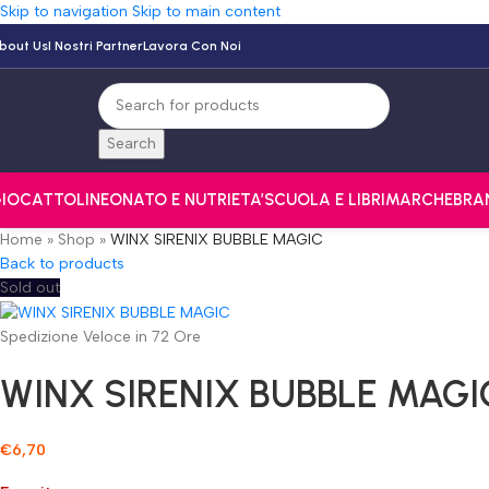
Skip to navigation
Skip to main content
bout Us
I Nostri Partner
Lavora Con Noi
Search
IOCATTOLI
NEONATO E NUTRI
ETA’
SCUOLA E LIBRI
MARCHE
BRA
Home
»
Shop
»
WINX SIRENIX BUBBLE MAGIC
Back to products
Sold out
Spedizione Veloce in 72 Ore
WINX SIRENIX BUBBLE MAGI
€
6,70