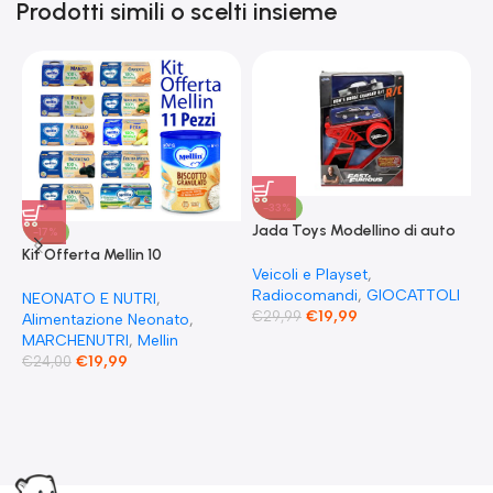
Prodotti simili o scelti insieme
-33%
Jada Toys Modellino di auto
-17%
Fast & Furious Radio
Kit Offerta Mellin 10
Comandata RC 1970
Veicoli e Playset
,
Omogeneizzati 4 carne 2
Dominique Toretto Dodge
Radiocomandi
,
GIOCATTOLI
Verdure 2 Pesce 2 Frutta e 1
NEONATO E NUTRI
,
F
Charger 1:55
€
19,99
€
29,99
Biscotto Granulato
Alimentazione Neonato
,
S
MARCHENUTRI
,
Mellin
T
E
€
19,99
€
24,00
F
G
F
€