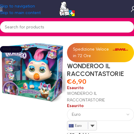
Skip to navigation
Skip to main content
Home
»
Shop
»
WONDEROO IL RACCONTASTORIE
Spedizione Veloce
SOLD OUT
in 72 Ore
WONDEROO IL
RACCONTASTORIE
€
6,90
Esaurito
WONDEROO IL
RACCONTASTORIE
Esaurito
Euro