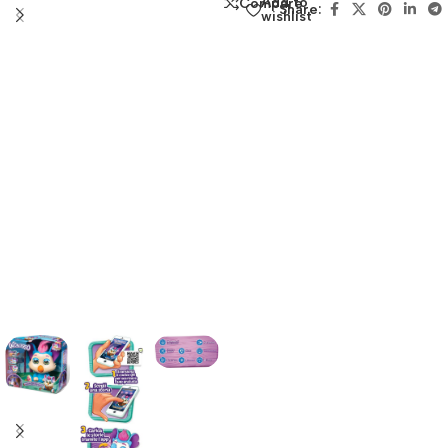
Add to
Compare
Share:
wishlist