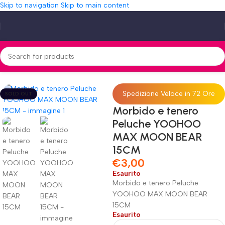
Skip to navigation
Skip to main content
Shop
»
Morbido e tenero Peluche YOOHOO MAX MOON BEAR 15CM
Spedizione Veloce in 72 Ore
SOLD OUT
Morbido e tenero
Peluche YOOHOO
MAX MOON BEAR
15CM
€
3,00
Esaurito
Morbido e tenero Peluche
YOOHOO MAX MOON BEAR
15CM
Esaurito