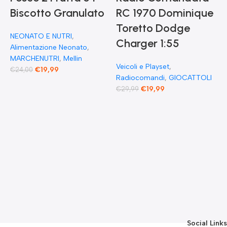
Biscotto Granulato
RC 1970 Dominique
Toretto Dodge
A
NEONATO E NUTRI
,
F
Charger 1:55
Alimentazione Neonato
,
MARCHENUTRI
,
Mellin
Veicoli e Playset
,
€
19,99
€
24,00
Radiocomandi
,
GIOCATTOLI
F
€
19,99
€
29,99
E
F
G
F
€
Social Links