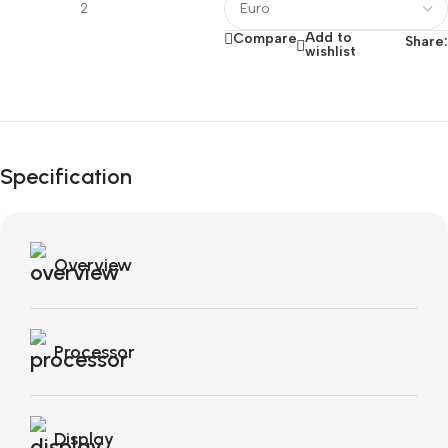
Add to
Compare
Share:
wishlist
Fino al 12 Ottobre...
Black Friday di
Autunno!
Specification
Overview
Processor
Display