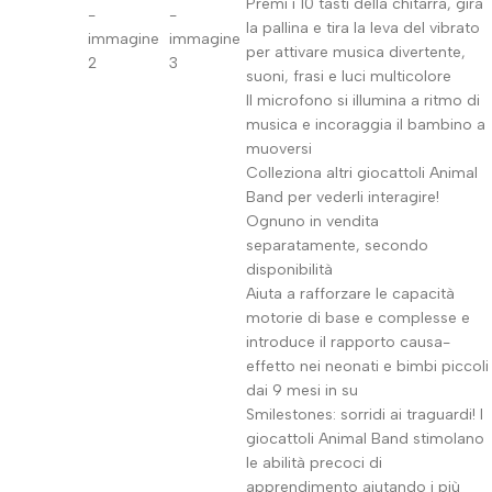
Premi i 10 tasti della chitarra, gira
la pallina e tira la leva del vibrato
per attivare musica divertente,
suoni, frasi e luci multicolore
Il microfono si illumina a ritmo di
musica e incoraggia il bambino a
muoversi
Colleziona altri giocattoli Animal
Band per vederli interagire!
Ognuno in vendita
separatamente, secondo
disponibilità
Aiuta a rafforzare le capacità
motorie di base e complesse e
introduce il rapporto causa-
effetto nei neonati e bimbi piccoli
dai 9 mesi in su
Smilestones: sorridi ai traguardi! I
giocattoli Animal Band stimolano
le abilità precoci di
apprendimento aiutando i più