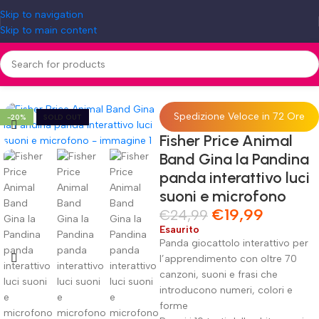
Skip to navigation
Skip to main content
 Animal Band Gina la Pandina panda interattivo luci suoni e microfono
Spedizione Veloce in 72 Ore
-20%
SOLD OUT
Fisher Price Animal
Band Gina la Pandina
panda interattivo luci
suoni e microfono
€
19,99
€
24,99
Esaurito
Panda giocattolo interattivo per
l’apprendimento con oltre 70
canzoni, suoni e frasi che
introducono numeri, colori e
forme