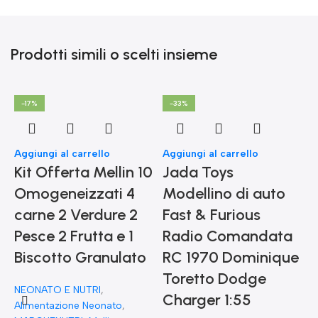
Prodotti simili o scelti insieme
-17%
-33%
Aggiungi al carrello
Aggiungi al carrello
Kit Offerta Mellin 10
Jada Toys
Omogeneizzati 4
Modellino di auto
carne 2 Verdure 2
Fast & Furious
Pesce 2 Frutta e 1
Radio Comandata
Biscotto Granulato
RC 1970 Dominique
Toretto Dodge
A
NEONATO E NUTRI
,
F
Charger 1:55
Alimentazione Neonato
,