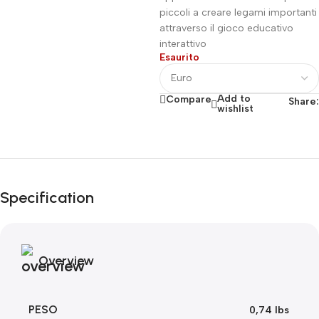
piccoli a creare legami importanti
attraverso il gioco educativo
interattivo
Esaurito
Add to
Compare
Share:
wishlist
Fino al 12 Ottobre...
Black Friday di
Autunno!
Specification
Overview
PESO
0,74 lbs