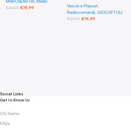
MARCHENUTRI
,
Mellin
Veicoli e Playset
,
€
19,99
€
24,00
Radiocomandi
,
GIOCATTOLI
F
€
19,99
€
29,99
E
F
G
F
€
Social Links
Get to Know Us
Chi Siamo
FAQs