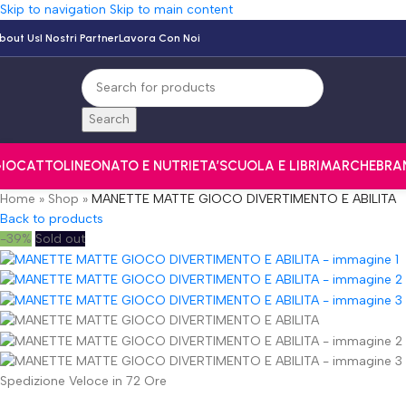
Skip to navigation
Skip to main content
bout Us
I Nostri Partner
Lavora Con Noi
Search
IOCATTOLI
NEONATO E NUTRI
ETA’
SCUOLA E LIBRI
MARCHE
BRA
Home
»
Shop
»
MANETTE MATTE GIOCO DIVERTIMENTO E ABILITA
Back to products
-39%
Sold out
Spedizione Veloce in 72 Ore