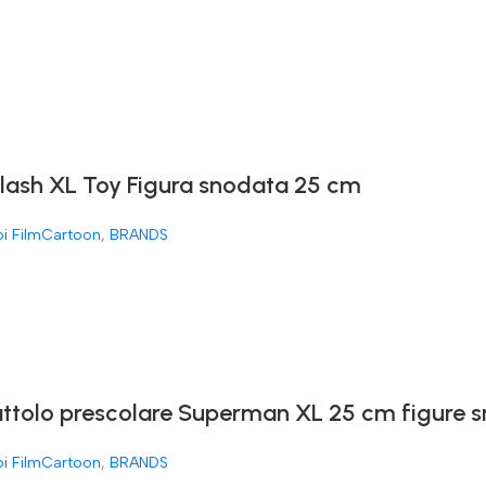
Flash XL Toy Figura snodata 25 cm
oi FilmCartoon
,
BRANDS
attolo prescolare Superman XL 25 cm figure 
oi FilmCartoon
,
BRANDS