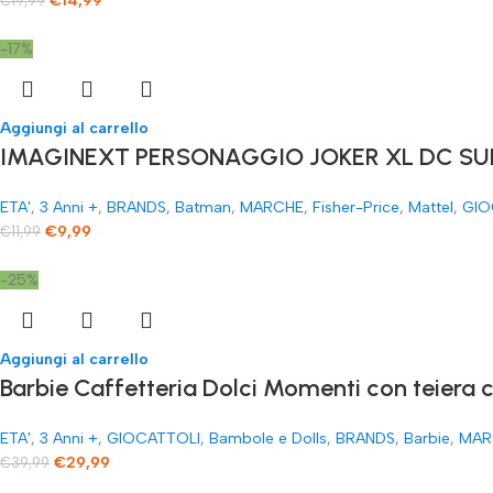
€
14,99
€
19,99
-17%
Aggiungi al carrello
IMAGINEXT PERSONAGGIO JOKER XL DC SUP
ETA'
,
3 Anni +
,
BRANDS
,
Batman
,
MARCHE
,
Fisher-Price
,
Mattel
,
GIO
€
9,99
€
11,99
-25%
Aggiungi al carrello
​Barbie Caffetteria Dolci Momenti con teiera 
ETA'
,
3 Anni +
,
GIOCATTOLI
,
Bambole e Dolls
,
BRANDS
,
Barbie
,
MAR
€
29,99
€
39,99