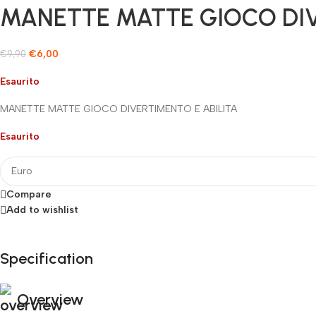
MANETTE MATTE GIOCO DIV
€
6,00
€
9,90
Esaurito
MANETTE MATTE GIOCO DIVERTIMENTO E ABILITA
Esaurito
Compare
Add to wishlist
Specification
Fino al 12 Ottobre...
Black Friday di Autunno!
Overview