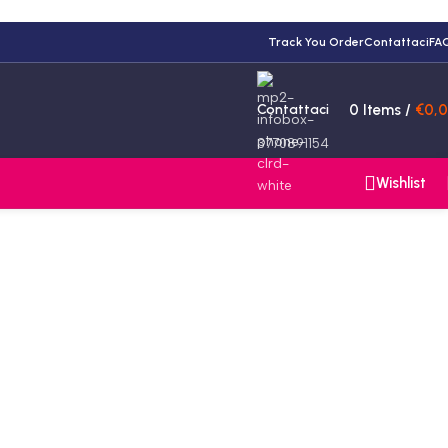
Track You Order
Contattaci
FA
Contattaci
0
Items
/
€
0,
3770891154
Wishlist