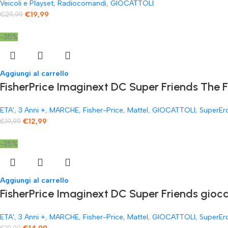
Veicoli e Playset
,
Radiocomandi
,
GIOCATTOLI
€
19,99
€
29,99
-35%
Aggiungi al carrello
FisherPrice Imaginext DC Super Friends The 
ETA'
,
3 Anni +
,
MARCHE
,
Fisher-Price
,
Mattel
,
GIOCATTOLI
,
SuperEr
€
12,99
€
19,99
-25%
Aggiungi al carrello
FisherPrice Imaginext DC Super Friends gioc
ETA'
,
3 Anni +
,
MARCHE
,
Fisher-Price
,
Mattel
,
GIOCATTOLI
,
SuperEr