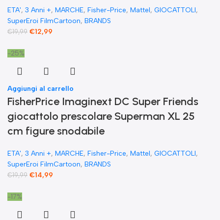
ETA'
,
3 Anni +
,
MARCHE
,
Fisher-Price
,
Mattel
,
GIOCATTOLI
,
SuperEroi FilmCartoon
,
BRANDS
€
12,99
€
19,99
-25%
Aggiungi al carrello
FisherPrice Imaginext DC Super Friends
giocattolo prescolare Superman XL 25
cm figure snodabile
ETA'
,
3 Anni +
,
MARCHE
,
Fisher-Price
,
Mattel
,
GIOCATTOLI
,
SuperEroi FilmCartoon
,
BRANDS
€
14,99
€
19,99
-17%