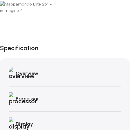
Fino al 12 Ottobre...
Black Friday di
Autunno!
Specification
Overview
Processor
Display