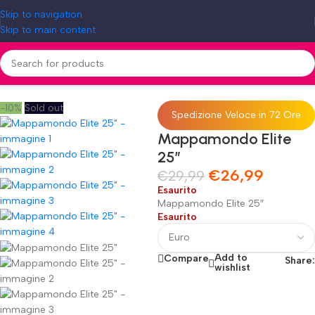
Skip to navigation
Skip to main content
Home
»
Shop
»
Mappamondo Elite 25″
-10%
Sold out
Spedizione Veloce in 72 Ore
Mappamondo Elite
25″
€
26,99
€
29,99
Esaurito
Mappamondo Elite 25″
Esaurito
Add to
Compare
Share:
wishlist