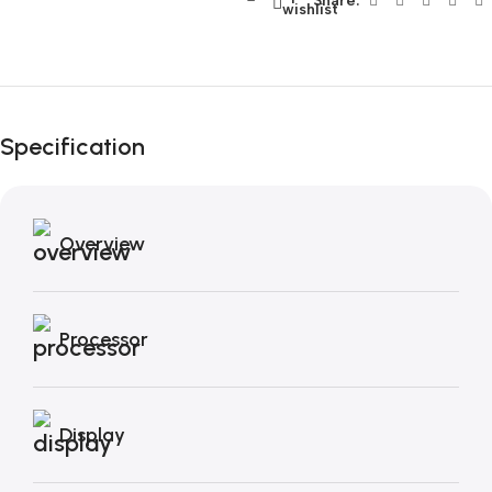
Share:
wishlist
Fino al 12 Ottobre...
Black Friday di
Specification
Autunno!
Overview
Processor
Display