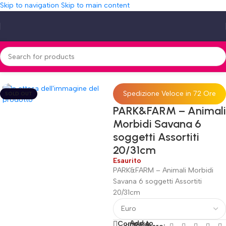
Skip to navigation
Skip to main content
»
PARK&FARM – Animali Morbidi Savana 6 soggetti Assortiti 20/31cm
Spedizione Veloce in 72 Ore
SOLD OUT
PARK&FARM – Animali
Morbidi Savana 6
soggetti Assortiti
20/31cm
Esaurito
PARK&FARM – Animali Morbidi
Savana 6 soggetti Assortiti
20/31cm
Add to
Compare