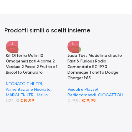
Prodotti simili o scelti insieme
-17%
-33%
Kit Offerta Mellin 10
Jada Toys Modellino di auto
Omogeneizzati 4 carne 2
Fast & Furious Radio
Verdure 2 Pesce 2 Frutta e 1
Comandata RC 1970
Biscotto Granulato
Dominique Toretto Dodge
Charger 1:55
NEONATO E NUTRI
,
Alimentazione Neonato
,
Veicoli e Playset
,
MARCHENUTRI
,
Mellin
Radiocomandi
,
GIOCATTOLI
€
19,99
€
19,99
€
24,00
€
29,99
F
S
T
E