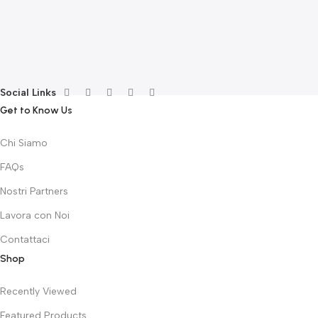
F
G
F
€
Social Links
Get to Know Us
Chi Siamo
FAQs
Nostri Partners
Lavora con Noi
Contattaci
Shop
Recently Viewed
Featured Products