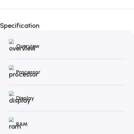
Fino al 12 Ottobre...
Black Friday di
Specification
Autunno!
Overview
Processor
Display
RAM