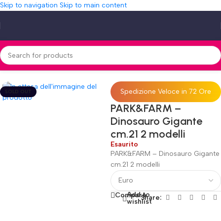
Skip to navigation
Skip to main content
Home
»
Shop
»
PARK&FARM – Dinosauro Gigante cm.21 2 modelli
Spedizione Veloce in 72 Ore
SOLD OUT
PARK&FARM –
Dinosauro Gigante
cm.21 2 modelli
Esaurito
PARK&FARM – Dinosauro Gigante
cm.21 2 modelli
Add to
Compare
Share:
wishlist