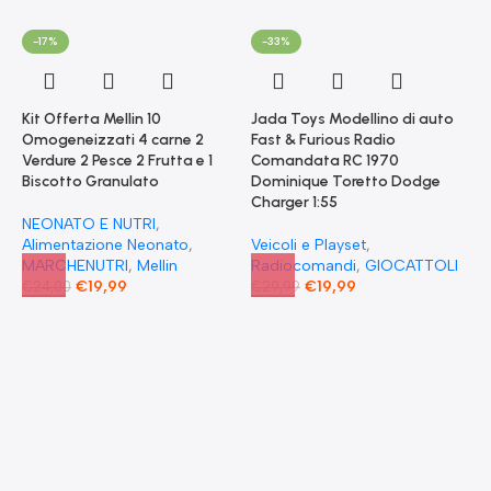
-17%
-33%
Kit Offerta Mellin 10
Jada Toys Modellino di auto
Omogeneizzati 4 carne 2
Fast & Furious Radio
Verdure 2 Pesce 2 Frutta e 1
Comandata RC 1970
Biscotto Granulato
Dominique Toretto Dodge
Charger 1:55
NEONATO E NUTRI
,
Alimentazione Neonato
,
Veicoli e Playset
,
MARCHENUTRI
,
Mellin
Radiocomandi
,
GIOCATTOLI
€
19,99
€
19,99
€
24,00
€
29,99
F
S
T
E
F
G
F
€