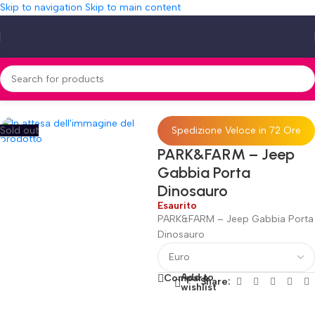
Skip to navigation
Skip to main content
Home
»
Shop
»
PARK&FARM – Jeep Gabbia Porta Dinosauro
Sold out
Spedizione Veloce in 72 Ore
PARK&FARM – Jeep
Gabbia Porta
Dinosauro
Esaurito
PARK&FARM – Jeep Gabbia Porta
Dinosauro
Add to
Compare
Share:
wishlist