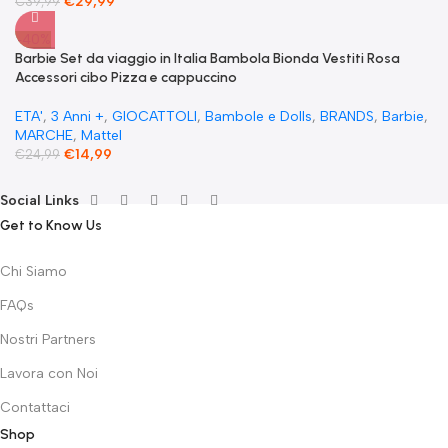
€
29,99
€
39,99
-40%
Barbie Set da viaggio in Italia Bambola Bionda Vestiti Rosa
Accessori cibo Pizza e cappuccino
ETA'
,
3 Anni +
,
GIOCATTOLI
,
Bambole e Dolls
,
BRANDS
,
Barbie
,
MARCHE
,
Mattel
€
14,99
€
24,99
Social Links
Get to Know Us
Chi Siamo
FAQs
Nostri Partners
Lavora con Noi
Contattaci
Shop