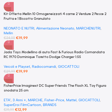
-17%
Kit Offerta Mellin 10 Omogeneizzati 4 carne 2 Verdure 2 Pesce 2
Frutta e 1 Biscotto Granulato
NEONATO E NUTRI
,
Alimentazione Neonato
,
MARCHENUTRI
,
Mellin
€
19,99
€
24,00
-33%
Jada Toys Modellino di auto Fast & Furious Radio Comandata
RC 1970 Dominique Toretto Dodge Charger 1:55
Veicoli e Playset
,
Radiocomandi
,
GIOCATTOLI
€
19,99
€
29,99
-35%
FisherPrice Imaginext DC Super Friends The Flash XL Toy Figura
snodata 25 cm
ETA'
,
3 Anni +
,
MARCHE
,
Fisher-Price
,
Mattel
,
GIOCATTOLI
,
SuperEroi FilmCartoon
,
BRANDS
€
12,99
€
19,99