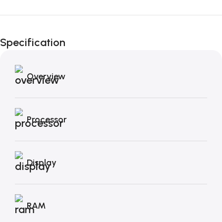
Fino al 12 Ottobre...
Black Friday di
Specification
Autunno!
Overview
Processor
Display
RAM