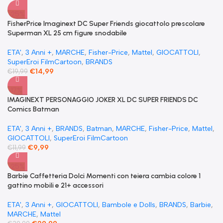
-25%
FisherPrice Imaginext DC Super Friends giocattolo prescolare
Superman XL 25 cm figure snodabile
ETA'
,
3 Anni +
,
MARCHE
,
Fisher-Price
,
Mattel
,
GIOCATTOLI
,
SuperEroi FilmCartoon
,
BRANDS
€
14,99
€
19,99
-17%
IMAGINEXT PERSONAGGIO JOKER XL DC SUPER FRIENDS DC
Comics Batman
ETA'
,
3 Anni +
,
BRANDS
,
Batman
,
MARCHE
,
Fisher-Price
,
Mattel
,
GIOCATTOLI
,
SuperEroi FilmCartoon
€
9,99
€
11,99
-25%
​Barbie Caffetteria Dolci Momenti con teiera cambia colore 1
gattino mobili e 21+ accessori
ETA'
,
3 Anni +
,
GIOCATTOLI
,
Bambole e Dolls
,
BRANDS
,
Barbie
,
MARCHE
,
Mattel