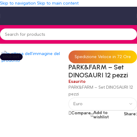
Skip to navigation
Skip to main content
Home
»
Shop
»
PARK&FARM – Set DINOSAURI 12 pezzi
Spedizione Veloce in 72 Ore
SOLD OUT
PARK&FARM – Set
DINOSAURI 12 pezzi
Esaurito
PARK&FARM – Set DINOSAURI 12
pezzi
Add to
Compare
Share:
wishlist
Fino al 12 Ottobre...