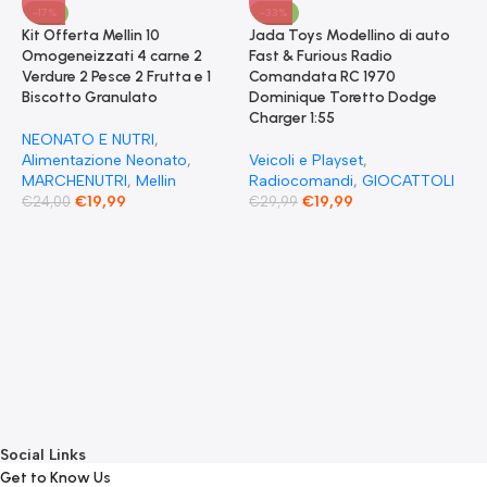
-17%
-33%
Kit Offerta Mellin 10
Jada Toys Modellino di auto
Omogeneizzati 4 carne 2
Fast & Furious Radio
Verdure 2 Pesce 2 Frutta e 1
Comandata RC 1970
Biscotto Granulato
Dominique Toretto Dodge
Charger 1:55
NEONATO E NUTRI
,
Alimentazione Neonato
,
Veicoli e Playset
,
MARCHENUTRI
,
Mellin
Radiocomandi
,
GIOCATTOLI
€
19,99
€
19,99
€
24,00
€
29,99
F
S
T
E
F
G
F
€
Social Links
Get to Know Us