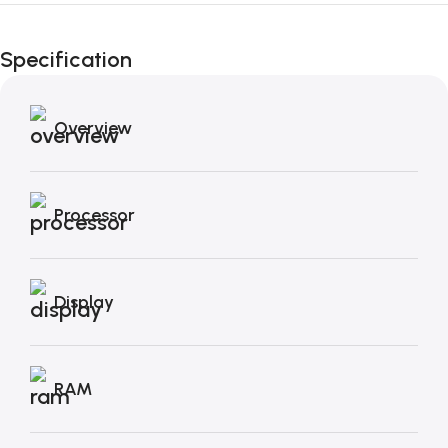
Black Friday di
Autunno!
Specification
Overview
Processor
Display
RAM